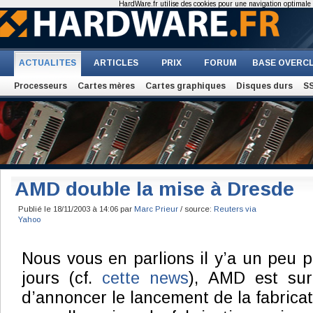
HardWare.fr utilise des cookies pour une navigation optimale et
ACTUALITES
ARTICLES
PRIX
FORUM
BASE OVERC
Processeurs
Cartes mères
Cartes graphiques
Disques durs
S
AMD double la mise à Dresde
Publié le 18/11/2003 à 14:06 par
Marc Prieur
/ source:
Reuters via
Yahoo
Nous vous en parlions il y’a un peu p
jours (cf.
cette news
), AMD est sur
d’annoncer le lancement de la fabrica