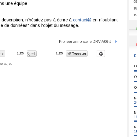
09
dans une équipe
18
15
description, n'hésitez pas à écrire à
contact@
en n'oubliant
ase de données" dans l'objet du message.
Pioneer annonce le DRV-A06-J
E
e sujet
O
O
O
N
2
N
1
N
1