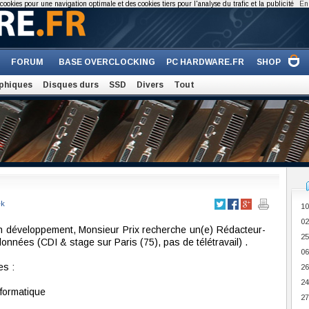
cookies pour une navigation optimale et des cookies tiers pour l'analyse du trafic et la publicité
En 
FORUM
BASE OVERCLOCKING
PC HARDWARE.FR
SHOP
phiques
Disques durs
SSD
Divers
Tout
ek
10
02
n développement, Monsieur Prix recherche un(e) Rédacteur-
25
nnées (CDI & stage sur Paris (75), pas de télétravail) .
06
s :
26
24
formatique
27