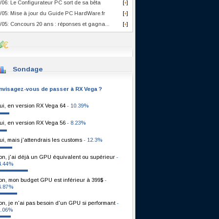
/06: Le Configurateur PC sort de sa bêta
[
]
+
/05: Mise à jour du Guide PC HardWare.fr
[
]
+
/05: Concours 20 ans : réponses et gagna...
[
]
+
Sondage
nvisagez-vous de passer à RX Vega ?
ui, en version RX Vega 64
- 10.39%
ui, en version RX Vega 56
- 8.23%
ui, mais j'attendrais les customs
- 12.3%
on, j'ai déjà un GPU équivalent ou supérieur
-
4.44%
on, mon budget GPU est inférieur à 399$
-
6.87%
on, je n'ai pas besoin d'un GPU si performant
-
1.06%