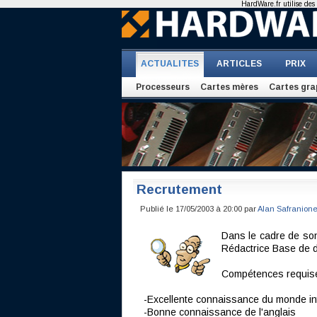
HardWare.fr utilise des 
ACTUALITES
ARTICLES
PRIX
Processeurs
Cartes mères
Cartes gra
Recrutement
Publié le 17/05/2003 à 20:00 par
Alan Safranion
Dans le cadre de so
Rédactrice Base de do
Compétences requise
-Excellente connaissance du monde in
-Bonne connaissance de l'anglais