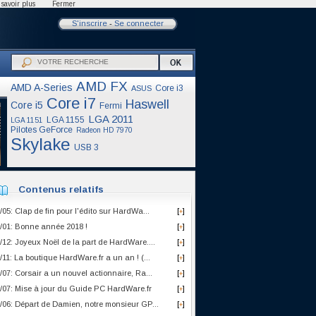
savoir plus
Fermer
S'inscrire
-
Se connecter
AMD FX
AMD A-Series
Core i3
ASUS
Core i7
Haswell
Core i5
Fermi
LGA 2011
LGA 1155
LGA 1151
Pilotes GeForce
Radeon HD 7970
Skylake
USB 3
Contenus relatifs
/05: Clap de fin pour l'édito sur HardWa...
[
]
+
/01: Bonne année 2018 !
[
]
+
/12: Joyeux Noël de la part de HardWare....
[
]
+
/11: La boutique HardWare.fr a un an ! (...
[
]
+
/07: Corsair a un nouvel actionnaire, Ra...
[
]
+
/07: Mise à jour du Guide PC HardWare.fr
[
]
+
/06: Départ de Damien, notre monsieur GP...
[
]
+