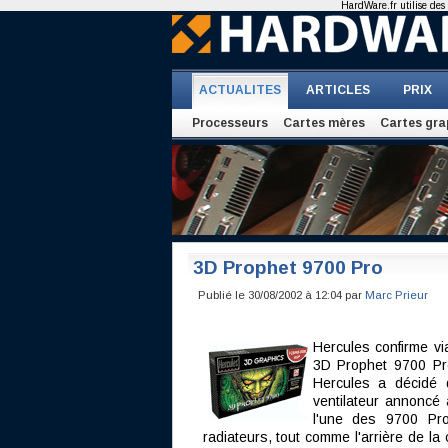
HardWare.fr utilise des 
ACTUALITES
ARTICLES
PRIX
Processeurs
Cartes mères
Cartes gra
3D Prophet 9700 Pro
Publié le 30/08/2002 à 12:04 par
Marc Prieur
Hercules confirme vi
3D Prophet 9700 Pro
Hercules a décidé 
ventilateur annoncé 
l'une des 9700 Pr
radiateurs, tout comme l'arrière de la