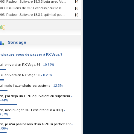
/03: Radeon Software 18.3.3 beta avec Vu...
[
]
+
/03: 3 millions de GPU vendus pour le mi...
[
]
+
/03: Radeon Software 18.3.1 optimisé pou...
[
]
+
Sondage
nvisagez-vous de passer à RX Vega ?
ui, en version RX Vega 64
- 10.39%
ui, en version RX Vega 56
- 8.23%
ui, mais j'attendrais les customs
- 12.3%
on, j'ai déjà un GPU équivalent ou supérieur
-
4.44%
on, mon budget GPU est inférieur à 399$
-
6.87%
on, je n'ai pas besoin d'un GPU si performant
-
1.06%