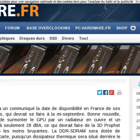
cookies pour une navigation optimale et des cookies tiers pour l'analyse du trafic et la publicité
En 
FORUM
BASE OVERCLOCKING
PC HARDWARE.FR
SHOP
phiques
Disques durs
SSD
Divers
Tout
04
27
18
a un communiqué la date de disponibilité en France de ses
, qui devrait se faire à la mi-septembre. Bonne nouvelle,
10
de surmonter le GPU par un radiateur en cuivre et un
27
à seulement 28 dBA, ce qui devrait faire de la 3D Prophet
20
o les moins bruyantes. La DDR-SDRAM sera dotée de
20
 carte, puisqu'un dissipateur thermique sera situé derrière le