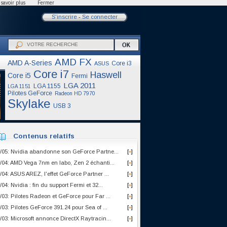
savoir plus
Fermer
S'inscrire
-
Se connecter
AMD FX
AMD A-Series
Core i3
ASUS
Core i7
Haswell
Core i5
Fermi
LGA 2011
LGA 1155
LGA 1151
Pilotes GeForce
Radeon HD 7970
Skylake
USB 3
Contenus relatifs
/05: Nvidia abandonne son GeForce Partne...
[
]
+
/04: AMD Vega 7nm en labo, Zen 2 échanti...
[
]
+
/04: ASUS AREZ, l'effet GeForce Partner ...
[
]
+
/04: Nvidia : fin du support Fermi et 32...
[
]
+
/03: Pilotes Radeon et GeForce pour Far ...
[
]
+
/03: Pilotes GeForce 391.24 pour Sea of ...
[
]
+
/03: Microsoft annonce DirectX Raytracin...
[
]
+