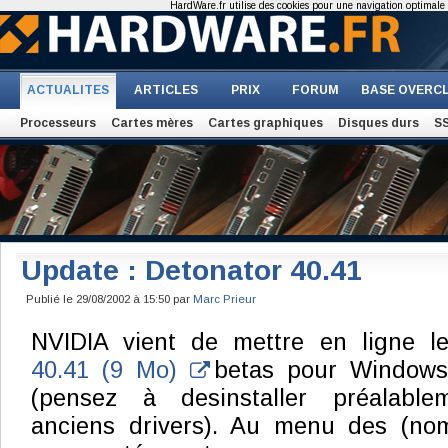
HardWare.fr utilise des cookies pour une navigation optimale et
ACTUALITES
ARTICLES
PRIX
FORUM
BASE OVERC
Processeurs
Cartes mères
Cartes graphiques
Disques durs
S
Update : Detonator 40.41
Publié le 29/08/2002 à 15:50 par
Marc Prieur
NVIDIA vient de mettre en ligne le
40.41 (9 Mo)
betas pour Windows
(pensez à desinstaller préalable
anciens drivers). Au menu des (no