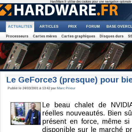
HardWare.fr utilise des cookies pour une navigation optimale et
ACTUALITES
ARTICLES
PRIX
FORUM
BASE OVERC
Processeurs
Cartes mères
Cartes graphiques
Disques durs
S
Le GeForce3 (presque) pour bi
Publié le 24/03/2001 à 13:42 par
Marc Prieur
Le beau chalet de NVIDIA
réelles nouveautés. Bien sû
présent en force, même si
disponible sur le marché p