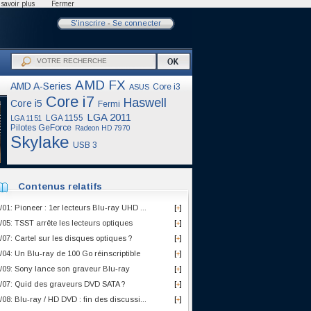
savoir plus
Fermer
S'inscrire
-
Se connecter
AMD FX
AMD A-Series
Core i3
ASUS
Core i7
Haswell
Core i5
Fermi
LGA 2011
LGA 1155
LGA 1151
Pilotes GeForce
Radeon HD 7970
Skylake
USB 3
Contenus relatifs
/01: Pioneer : 1er lecteurs Blu-ray UHD ...
[
]
+
/05: TSST arrête les lecteurs optiques
[
]
+
/07: Cartel sur les disques optiques ?
[
]
+
/04: Un Blu-ray de 100 Go réinscriptible
[
]
+
/09: Sony lance son graveur Blu-ray
[
]
+
/07: Quid des graveurs DVD SATA ?
[
]
+
/08: Blu-ray / HD DVD : fin des discussi...
[
]
+