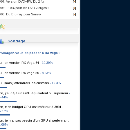
/07: Vers un DVD+RW DL 2.4x
[
]
+
/06: +10% pour les DVD vierges ?
[
]
+
/06: Du Blu-ray pour Sanyo
[
]
+
Sondage
nvisagez-vous de passer à RX Vega ?
ui, en version RX Vega 64
- 10.39%
ui, en version RX Vega 56
- 8.23%
ui, mais j'attendrais les customs
- 12.3%
on, j'ai déjà un GPU équivalent ou supérieur
-
4.44%
on, mon budget GPU est inférieur à 399$
-
6.87%
on, je n'ai pas besoin d'un GPU si performant
-
1.06%