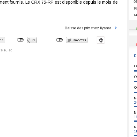
ent fournis. Le CRX 75-RP est disponible depuis le mois de
06
16
14
Baisse des prix chez Iiyama
e sujet
E
O
O
O
N
2
N
1
N
1