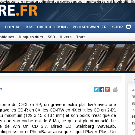
cookies pour une navigation optimale et des cookies tiers pour l'analyse du trafic et la publicité
En 
FORUM
BASE OVERCLOCKING
PC HARDWARE.FR
SHOP
phiques
Disques durs
SSD
Divers
Tout
et
26
25
25
ortie du CRX 75-RP, un graveur extra plat livré avec une
 grave les CD-R en 8X, les CD-RW en 4X et lit les CD en 24X.
05
e au maximum (129 x 15 x 134 mm) et son poids n’est que de
14
 que son cache est de 8 Mo, ce qui est plutot musclé. Le
12
é de Win On CD 3.7, Direct CD, Steinberg WaveLab,
23
oImpression et PhotoBase ainsi que Liquid Player Plus. Un