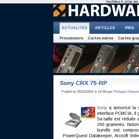
HardWare.fr utilise des 
ACTUALITES
ARTICLES
PRIX
Processeurs
Cartes mères
Cartes gra
Sony CRX 75-RP
Publié le 05/02/2001 à 14:08 par
Philippe Ramel
Sony
a annoncé la s
interface PCMCIA. Il
Sa taille est réduit
200 grammes. Notons
bundle est compos
PowerQuest Datakeeper, Arcsoft Vide