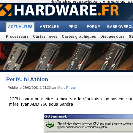
HardWare.fr utilise des cookies pour une navigation optimale et
ACTUALITES
ARTICLES
PRIX
FORUM
BASE OVERC
Processeurs
Cartes mères
Cartes graphiques
Disques durs
S
Perfs. bi Athlon
Publié le 05/02/2001 à 08:30 par
Marc Prieur
2CPU.com a pu mettre la main sur le résultats d'un système b
mère Tyan AMD 760 sous Sandra :