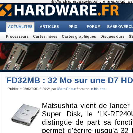
HardWare.fr utilise des cookies pour une navigation optimale et
ACTUALITES
ARTICLES
PRIX
FORUM
BASE OVERC
Processeurs
Cartes mères
Cartes graphiques
Disques durs
S
FD32MB : 32 Mo sur une D7 HD
Publié le 05/02/2001 à 09:24 par
Marc Prieur
/ source:
x-bit labs
Matsushita vient de lancer
Super Disk, le 'LK-RF240
distingue de part sa fonc
permet d'écrire jusqu'à 3