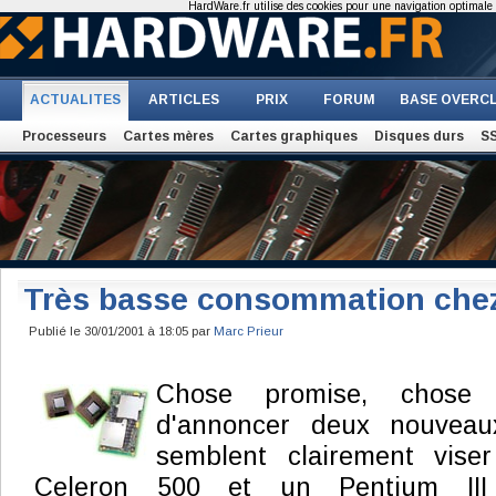
HardWare.fr utilise des cookies pour une navigation optimale et
ACTUALITES
ARTICLES
PRIX
FORUM
BASE OVERC
Processeurs
Cartes mères
Cartes graphiques
Disques durs
S
Très basse consommation chez
Publié le 30/01/2001 à 18:05 par
Marc Prieur
Chose promise, chose 
d'annoncer deux nouveau
semblent clairement vise
Celeron 500 et un Pentium III