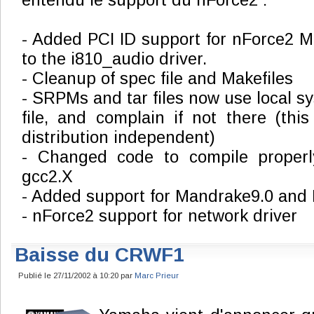
entendu le support du nForce2 :
- Added PCI ID support for nForce2
to the i810_audio driver.
- Cleanup of spec file and Makefiles
- SRPMs and tar files now use local s
file, and complain if not there (th
distribution independent)
- Changed code to compile properl
gcc2.X
- Added support for Mandrake9.0 and
- nForce2 support for network driver
Baisse du CRWF1
Publié le 27/11/2002 à 10:20 par
Marc Prieur