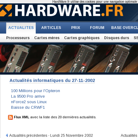
HardWare.fr utilise des cookies pour une navigation optimale et
ACTUALITES
ARTICLES
PRIX
FORUM
BASE OVERC
Processeurs
Cartes mères
Cartes graphiques
Disques durs
S
Actualités informatiques du 27-11-2002
100 Millions pour l'Opteron
La 9500 Pro arrive
nForce2 sous Linux
Baisse du CRWF1
Flux XML
avec la liste des 20 dernières actualités.
Actualités précédentes - Lundi 25 Novembre 2002
Actualité