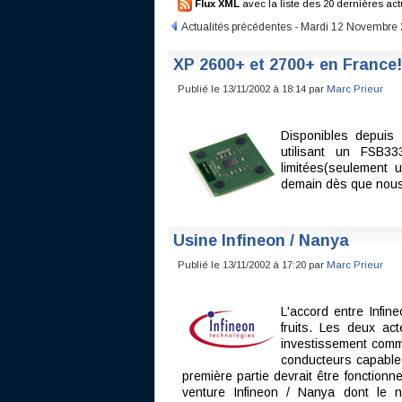
Flux XML
avec la liste des 20 dernières act
Actualités précédentes - Mardi 12 Novembre
XP 2600+ et 2700+ en France!
Publié le 13/11/2002 à 18:14 par
Marc Prieur
Disponibles depuis
utilisant un FSB33
limitées(seulement u
demain dès que nous 
Usine Infineon / Nanya
Publié le 13/11/2002 à 17:20 par
Marc Prieur
L'accord entre Infi
fruits. Les deux a
investissement comm
conducteurs capable 
première partie devrait être fonctionn
venture Infineon / Nanya dont le 