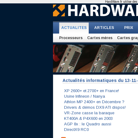
HardWare.fr utilise des 
ACTUALITES
ARTICLES
PRIX
Processeurs
Cartes mères
Cartes gra
Actualités informatiques du 13-11
XP 2600+ et 2700+ en France!
Usine Infineon / Nanya
Athlon MP 2400+ en Décembre ?
Drivers & démos DX9 ATI dispos!
VR-Zone casse la baraque
KT400A & P4X600 en 2003
AGP 8x : le Quadro aussi
DirectX9 RC0