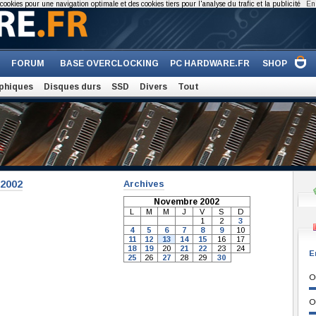
cookies pour une navigation optimale et des cookies tiers pour l'analyse du trafic et la publicité
En 
FORUM
BASE OVERCLOCKING
PC HARDWARE.FR
SHOP
phiques
Disques durs
SSD
Divers
Tout
-2002
Archives
Novembre 2002
L
M
M
J
V
S
D
1
2
3
4
5
6
7
8
9
10
11
12
13
14
15
16
17
18
19
20
21
22
23
24
E
25
26
27
28
29
30
O
O