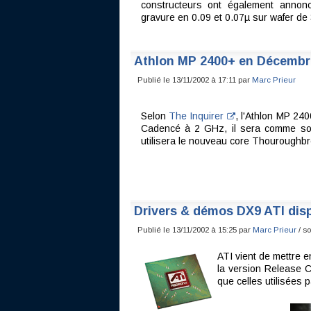
constructeurs ont également annonc
gravure en 0.09 et 0.07µ sur wafer d
Athlon MP 2400+ en Décembr
Publié le 13/11/2002 à 17:11 par
Marc Prieur
Selon
The Inquirer
, l'Athlon MP 240
Cadencé à 2 GHz, il sera comme son
utilisera le nouveau core Thouroughbr
Drivers & démos DX9 ATI dis
Publié le 13/11/2002 à 15:25 par
Marc Prieur
/ s
ATI vient de mettre e
la version Release C
que celles utilisées p