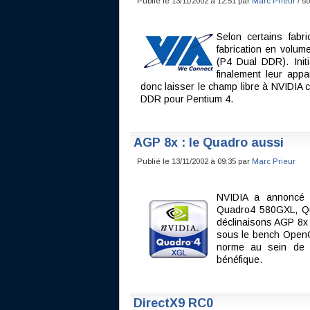
Publié le 13/11/2002 à 12:51 par
Marc Prieur
/ s
Selon certains fabr
fabrication en volu
(P4 Dual DDR). Init
finalement leur appa
donc laisser le champ libre à NVIDIA c
DDR pour Pentium 4.
AGP 8x : le Quadro aussi
Publié le 13/11/2002 à 09:35 par
Marc Prieur
NVIDIA a annoncé
Quadro4 580GXL, Qu
déclinaisons AGP 8x
sous le bench OpenG
norme au sein de 
bénéfique.
DirectX9 RC0