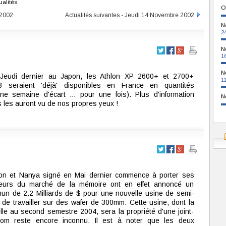
ualités.
O
 2002
Actualités suivantes - Jeudi 14 Novembre 2002
N
2
N
1
N
 Jeudi dernier au Japon, les Athlon XP 2600+ et 2700+
1
3 seraient 'déjà' disponibles en France en quantités
ne semaine d'écart ... pour une fois). Plus d'information
N
les auront vu de nos propres yeux !
neon et Nanya signé en Mai dernier commence à porter ses
cteurs du marché de la mémoire ont en effet annoncé un
un de 2.2 Milliards de $ pour une nouvelle usine de semi-
de travailler sur des wafer de 300mm. Cette usine, dont la
elle au second semestre 2004, sera la propriété d'une joint-
nom reste encore inconnu. Il est à noter que les deux