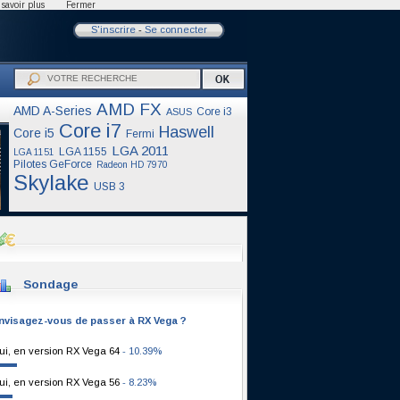
savoir plus
Fermer
S'inscrire
-
Se connecter
AMD FX
AMD A-Series
Core i3
ASUS
Core i7
Haswell
Core i5
Fermi
LGA 2011
LGA 1155
LGA 1151
Pilotes GeForce
Radeon HD 7970
Skylake
USB 3
Sondage
nvisagez-vous de passer à RX Vega ?
ui, en version RX Vega 64
- 10.39%
ui, en version RX Vega 56
- 8.23%