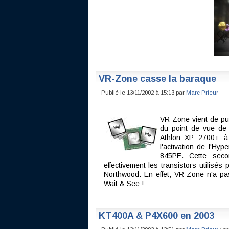
VR-Zone casse la baraque
Publié le 13/11/2002 à 15:13 par
Marc Prieur
VR-Zone vient de pub
du point de vue de 
Athlon XP 2700+ à
l'activation de l'Hy
845PE. Cette seco
effectivement les transistors utilisé
Northwood. En effet, VR-Zone n'a pas 
Wait & See !
KT400A & P4X600 en 2003