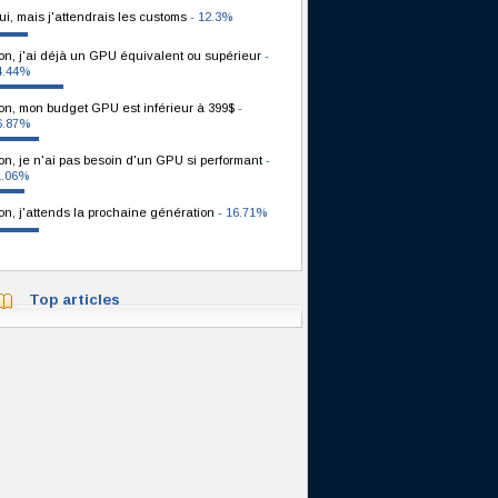
ui, mais j'attendrais les customs
- 12.3%
on, j'ai déjà un GPU équivalent ou supérieur
-
4.44%
on, mon budget GPU est inférieur à 399$
-
6.87%
on, je n'ai pas besoin d'un GPU si performant
-
1.06%
on, j'attends la prochaine génération
- 16.71%
Top articles