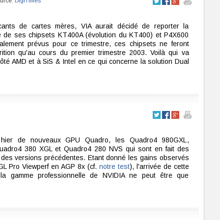
ource:
DigiTimes
icants de cartes mères, VIA aurait décidé de reporter la
me de ses chipsets KT400A (évolution du KT400) et P4X600
ialement prévus pour ce trimestre, ces chipsets ne feront
rition qu'au cours du premier trimestre 2003. Voilà qui va
ôté AMD et à SiS & Intel en ce qui concerne la solution Dual
 hier de nouveaux GPU Quadro, les Quadro4 980GXL,
adro4 380 XGL et Quadro4 280 NVS qui sont en fait des
 des versions précédentes. Etant donné les gains observés
L Pro Viewperf en AGP 8x (cf.
notre test
), l'arrivée de cette
la gamme professionnelle de NVIDIA ne peut être que