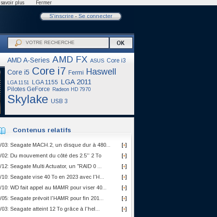
savoir plus
Fermer
S'inscrire
-
Se connecter
AMD FX
AMD A-Series
Core i3
ASUS
Core i7
Haswell
Core i5
Fermi
LGA 2011
LGA 1155
LGA 1151
Pilotes GeForce
Radeon HD 7970
Skylake
USB 3
Contenus relatifs
/03: Seagate MACH.2, un disque dur à 480...
[
]
+
/02: Du mouvement du côté des 2.5'' 2 To
[
]
+
/12: Seagate Multi Actuator, un "RAID 0 ...
[
]
+
/10: Seagate vise 40 To en 2023 avec l'H...
[
]
+
/10: WD fait appel au MAMR pour viser 40...
[
]
+
/05: Seagate prévoit l'HAMR pour fin 201...
[
]
+
/03: Seagate atteint 12 To grâce à l'hel...
[
]
+