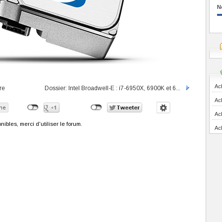
N
Ac
re
Dossier: Intel Broadwell-E : i7-6950X, 6900K et 6...
Ac
Ac
bles, merci d'utiliser le forum.
Ac