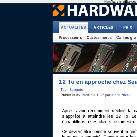
HardWare.fr utilise des 
ACTUALITES
ARTICLES
PRIX
Processeurs
Cartes mères
Cartes gra
12 To en approche chez Se
Tag :
Seagate
;
Publié le 05/08/2016 à 11:28 par
Marc Prieur
Après avoir récemment décliné la
s'apprête à atteindre les 12 To. Le 
échantillons à ses clients ce trimestre.
Ce devrait être comme souvent la gam