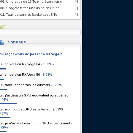
/01: Un disque de 16 To en préparation c...
[
]
+
/01: Seagate ferme une usine en Chine
[
]
+
/11: Taux de pannes Backblaze : 8 To
[
]
+
Sondage
nvisagez-vous de passer à RX Vega ?
ui, en version RX Vega 64
- 10.39%
ui, en version RX Vega 56
- 8.23%
ui, mais j'attendrais les customs
- 12.3%
on, j'ai déjà un GPU équivalent ou supérieur
-
4.44%
on, mon budget GPU est inférieur à 399$
-
6.87%
on, je n'ai pas besoin d'un GPU si performant
-
1.06%