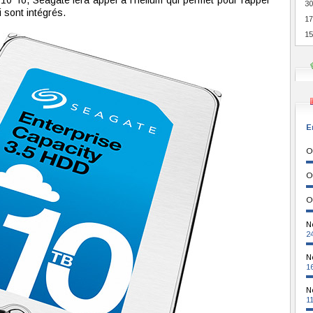
10 To, Seagate fera appel à l'hélium qui permet pour rappel
30
 sont intégrés.
17
15
E
O
O
O
N
2
N
1
N
1