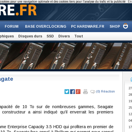
cookies pour une navigation optimale et des cookies tiers pour l'analyse du trafic et la publicité
En 
FORUM
BASE OVERCLOCKING
PC HARDWARE.FR
SHOP
phiques
Disques durs
SSD
Divers
Tout
agate
27
(0) Réaction
28
19
 capacité de 10 To sur de nombreuses gammes, Seagate
25
constructeur a ainsi indiqué qu'il enverrait les premiers
12
04
me Enterprise Capacity 3.5 HDD qui profitera en premier de
17