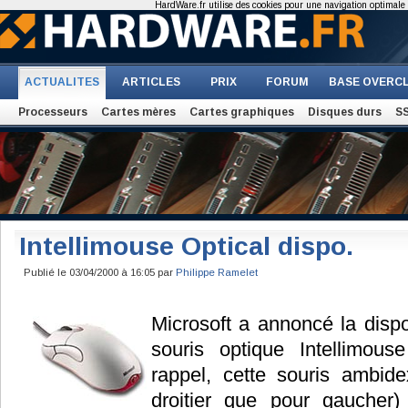
HardWare.fr utilise des cookies pour une navigation optimale et
ACTUALITES
ARTICLES
PRIX
FORUM
BASE OVERC
Processeurs
Cartes mères
Cartes graphiques
Disques durs
S
Intellimouse Optical dispo.
Publié le 03/04/2000 à 16:05 par
Philippe Ramelet
Microsoft a annoncé la dispon
souris optique Intellimous
rappel, cette souris ambide
droitier que pour gaucher)