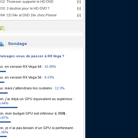
/12: Thomson supporte le HD DVD
[
]
+
/10: 3 studios pour le HD-DVD ?
[
]
+
/04: CD 54x et DVD 16x chez Plextor
[
]
+
Sondage
nvisagez-vous de passer à RX Vega ?
ui, en version RX Vega 64
- 10.39%
ui, en version RX Vega 56
- 8.23%
ui, mais j'attendrais les customs
- 12.3%
on, j'ai déjà un GPU équivalent ou supérieur
-
4.44%
on, mon budget GPU est inférieur à 399$
-
6.87%
on, je n'ai pas besoin d'un GPU si performant
-
1.06%