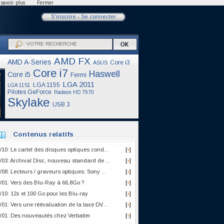
savoir plus
Fermer
S'inscrire
-
Se connecter
AMD FX
AMD A-Series
Core i3
ASUS
Core i7
Haswell
Core i5
Fermi
LGA 2011
LGA 1155
LGA 1151
Pilotes GeForce
Radeon HD 7970
Skylake
USB 3
Contenus relatifs
/10: Le cartel des disques optiques cond...
[
]
+
/03: Archival Disc, nouveau standard de ...
[
]
+
/08: Lecteurs / graveurs optiques: Sony ...
[
]
+
/01: Vers des Blu-Ray à 66,8Go ?
[
]
+
/10: 12x et 100 Go pour les Blu-ray
[
]
+
/01: Vers une réévaluation de la taxe DV...
[
]
+
/01: Des nouveautés chez Verbatim
[
]
+