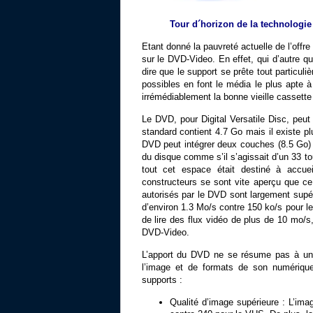
Tour d´horizon de la technologi
Etant donné la pauvreté actuelle de l’offr
sur le DVD-Video. En effet, qui d’autre 
dire que le support se prête tout particul
possibles en font le média le plus apte à 
irrémédiablement la bonne vieille cassette 
Le DVD, pour Digital Versatile Disc, peu
standard contient 4.7 Go mais il existe pl
DVD peut intégrer deux couches (8.5 Go) 
du disque comme s’il s’agissait d’un 33 to
tout cet espace était destiné à accuei
constructeurs se sont vite aperçu que ce 
autorisés par le DVD sont largement supé
d’environ 1.3 Mo/s contre 150 ko/s pour l
de lire des flux vidéo de plus de 10 mo/s,
DVD-Video.
L’apport du DVD ne se résume pas à une 
l’image et de formats de son numérique
supports :
Qualité d’image supérieure : L’ima