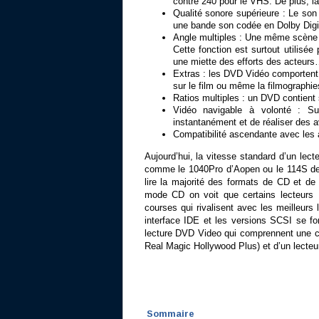
contre 240 pour le VHS. De plus, la
Qualité sonore supérieure : Le so
une bande son codée en Dolby Digit
Angle multiples : Une même scène d
Cette fonction est surtout utilisée
une miette des efforts des acteur
Extras : les DVD Vidéo comportent
sur le film ou même la filmographie
Ratios multiples : un DVD contient s
Vidéo navigable à volonté : S
instantanément et de réaliser des a
Compatibilité ascendante avec les
Aujourd’hui, la vitesse standard d’un le
comme le 1040Pro d’Aopen ou le 114S de 
lire la majorité des formats de CD et 
mode CD on voit que certains lecteur
courses qui rivalisent avec les meilleur
interface IDE et les versions SCSI se fo
lecture DVD Video qui comprennent une c
Real Magic Hollywood Plus) et d’un lecte
Sommaire