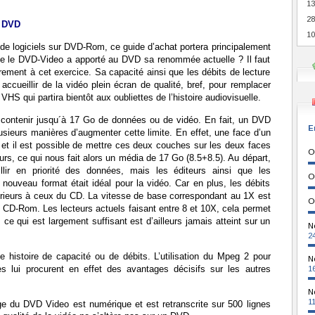
13
28
e DVD
10
e de logiciels sur DVD-Rom, ce guide d’achat portera principalement
que le DVD-Video a apporté au DVD sa renommée actuelle ? Il faut
ièrement à cet exercice. Sa capacité ainsi que les débits de lecture
accueillir de la vidéo plein écran de qualité, bref, pour remplacer
VHS qui partira bientôt aux oubliettes de l’histoire audiovisuelle.
t contenir jusqu´à 17 Go de données ou de vidéo. En fait, un DVD
E
usieurs manières d’augmenter cette limite. En effet, une face d’un
et il est possible de mettre ces deux couches sur les deux faces
O
urs, ce qui nous fait alors un média de 17 Go (8.5+8.5). Au départ,
llir en priorité des données, mais les éditeurs ainsi que les
O
nouveau format était idéal pour la vidéo. Car en plus, les débits
rieurs à ceux du CD. La vitesse de base correspondant au 1X est
O
e CD-Rom. Les lecteurs actuels faisant entre 8 et 10X, cela permet
 ce qui est largement suffisant est d’ailleurs jamais atteint sur un
N
2
histoire de capacité ou de débits. L’utilisation du Mpeg 2 pour
N
s lui procurent en effet des avantages décisifs sur les autres
1
N
1
ge du DVD Video est numérique et est retranscrite sur 500 lignes