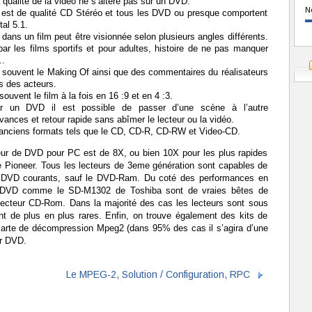
 qualité de la vidéo ne s’altère pas sur un DVD.
N
n est de qualité CD Stéréo et tous les DVD ou presque comportent
al 5.1.
ans un film peut être visionnée selon plusieurs angles différents.
 par les films sportifs et pour adultes, histoire de ne pas manquer
s…
 souvent le Making Of ainsi que des commentaires du réalisateurs
s des acteurs.
ouvent le film à la fois en 16 :9 et en 4 :3.
ur un DVD il est possible de passer d’une scène à l’autre
vances et retour rapide sans abîmer le lecteur ou la vidéo.
 anciens formats tels que le CD, CD-R, CD-RW et Video-CD.
cteur de DVD pour PC est de 8X, ou bien 10X pour les plus rapides
Pioneer. Tous les lecteurs de 3eme génération sont capables de
de DVD courants, sauf le DVD-Ram. Du coté des performances en
s DVD comme le SD-M1302 de Toshiba sont de vraies bêtes de
s lecteur CD-Rom. Dans la majorité des cas les lecteurs sont sous
nt de plus en plus rares. Enfin, on trouve également des kits de
arte de décompression Mpeg2 (dans 95% des cas il s’agira d’une
ur DVD.
Le MPEG-2, Solution / Configuration, RPC