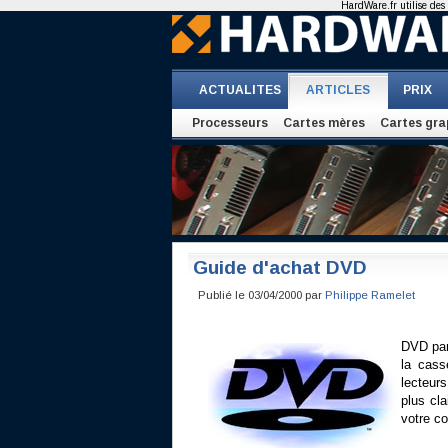
HardWare.fr utilise des 
ACTUALITES
ARTICLES
PRIX
Processeurs
Cartes mères
Cartes gra
Guide d'achat DVD
Publié le 03/04/2000 par
Philippe Ramelet
DVD par 
la cass
lecteurs
plus cla
votre co