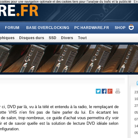
cookies pour une navigation optimale et des cookies tiers pour l'analyse du trafic et la publicité
En 
FORUM
BASE OVERCLOCKING
PC HARDWARE.FR
SHOP
phiques
Disques durs
SSD
Divers
Tout
23
10
27
ci, DVD par là, vu à la télé et entendu à la radio, le remplaçant de
ette VHS n’en fini pas de faire parler du lui. En écartant les
05
 de salon, trop nombreux, ce guide d’achat vous permettra d’y voir
07
ir et de savoir quelle est la solution de lecture DVD idéale selon
14
nfiguration.
05