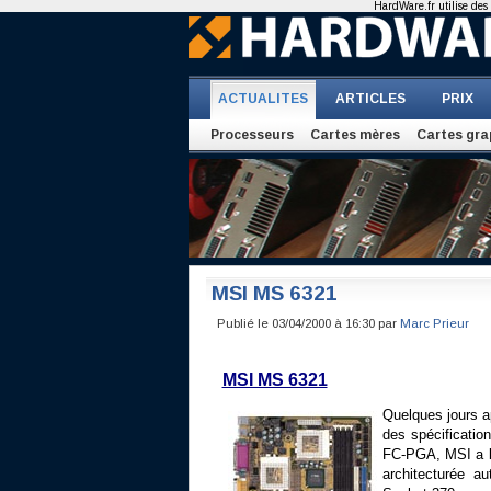
HardWare.fr utilise des 
ACTUALITES
ARTICLES
PRIX
Processeurs
Cartes mères
Cartes gra
MSI MS 6321
Publié le 03/04/2000 à 16:30 par
Marc Prieur
MSI MS 6321
Quelques jours ap
des spécificatio
FC-PGA, MSI a la
architecturée a