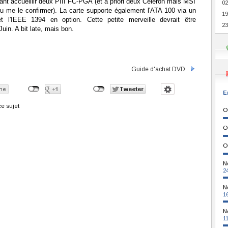
nt accueillir deux PIII FC-PGA (et a priori deux Celeron mais MSI
02
u me le confirmer). La carte supporte également l'ATA 100 via un
19
t l'IEEE 1394 en option. Cette petite merveille devrait être
23
uin. A bit late, mais bon.
Guide d'achat DVD
E
e sujet
O
O
O
N
2
N
1
N
1