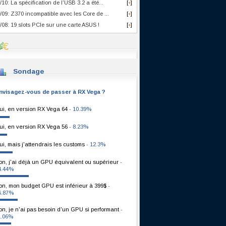
/10: La spécification de l'USB 3.2 a été...
[
]
+
/09: Z370 incompatible avec les Core de ...
[
]
+
/08: 19 slots PCIe sur une carte ASUS !
[
]
+
Sondage
nvisagez-vous de passer à RX Vega ?
ui, en version RX Vega 64
- 10.39%
ui, en version RX Vega 56
- 8.23%
ui, mais j'attendrais les customs
- 12.3%
on, j'ai déjà un GPU équivalent ou supérieur
-
4.44%
on, mon budget GPU est inférieur à 399$
-
6.87%
on, je n'ai pas besoin d'un GPU si performant
-
1.06%