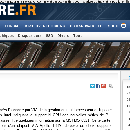
cookies pour une navigation optimale et des cookies tiers pour l'analyse du trafic et la publicité
En 
FORUM
BASE OVERCLOCKING
PC HARDWARE.FR
SHOP
phiques
Disques durs
SSD
Divers
Tout
15
20
26
18
rès l'annonce par VIA de la gestion du multiprocesseur et l'update
09
ns Intel indiquant le support bi CPU des nouvelles séries de PIII
04
issé filtré quelques information sur la MSI MS 6321. Cette carte,
utour d'un chipset VIA Apollo 133A, dispose de deux supports
04