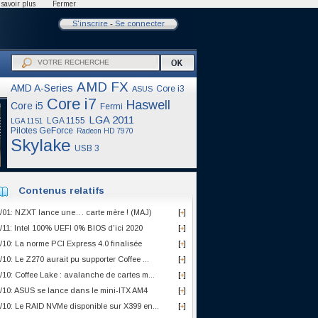
savoir plus
Fermer
S'inscrire
-
Se connecter
AMD FX
AMD A-Series
Core i3
ASUS
Core i7
Haswell
Core i5
Fermi
LGA 2011
LGA 1155
LGA 1151
Pilotes GeForce
Radeon HD 7970
Skylake
USB 3
Contenus relatifs
/01: NZXT lance une… carte mère ! (MAJ)
[
]
+
/11: Intel 100% UEFI 0% BIOS d'ici 2020
[
]
+
/10: La norme PCI Express 4.0 finalisée
[
]
+
/10: Le Z270 aurait pu supporter Coffee ...
[
]
+
/10: Coffee Lake : avalanche de cartes m...
[
]
+
/10: ASUS se lance dans le mini-ITX AM4
[
]
+
/10: Le RAID NVMe disponible sur X399 en...
[
]
+