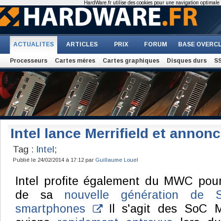
HardWare.fr utilise des cookies pour une navigation optimale et
ACTUALITES
ARTICLES
PRIX
FORUM
BASE OVERC
Processeurs
Cartes mères
Cartes graphiques
Disques durs
S
Intel lance Merrifield et annon
Tag :
Intel
;
Publié le 24/02/2014 à 17:12 par
Guillaume Louel
Intel profite également du MWC pour
de sa
nouvelle génération de 
smartphones
. Il s'agit des SoC 