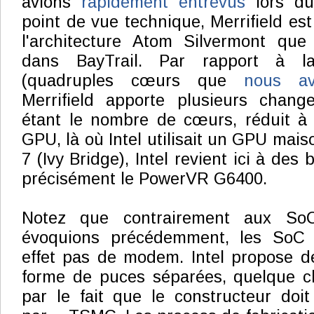
avions
rapidement entrevus
lors du
point de vue technique, Merrifield es
l'architecture Atom Silvermont que 
dans BayTrail. Par rapport à la
(quadruples cœurs que
nous av
Merrifield apporte plusieurs chang
étant le nombre de cœurs, réduit à 
GPU, là où Intel utilisait un GPU mais
7 (Ivy Bridge), Intel revient ici à des
précisément le PowerVR G6400.
Notez que contrairement aux S
évoquions précédemment, les SoC I
effet pas de modem. Intel propose 
forme de puces séparées, quelque ch
par le fait que le constructeur doit 