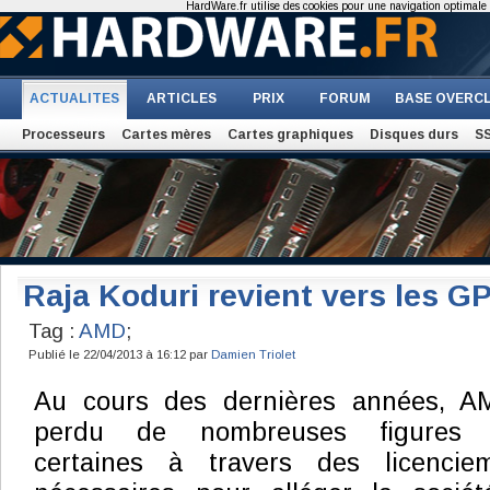
HardWare.fr utilise des cookies pour une navigation optimale et
ACTUALITES
ARTICLES
PRIX
FORUM
BASE OVERC
Processeurs
Cartes mères
Cartes graphiques
Disques durs
S
Raja Koduri revient vers les 
Tag :
AMD
;
Publié le 22/04/2013 à 16:12 par
Damien Triolet
Au cours des dernières années, 
perdu de nombreuses figures c
certaines à travers des licencie