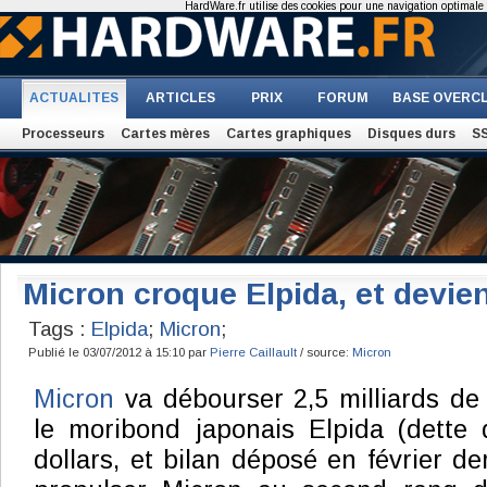
HardWare.fr utilise des cookies pour une navigation optimale et
ACTUALITES
ARTICLES
PRIX
FORUM
BASE OVERC
Processeurs
Cartes mères
Cartes graphiques
Disques durs
S
Micron croque Elpida, et devie
Tags :
Elpida
;
Micron
;
Publié le 03/07/2012 à 15:10 par
Pierre Caillault
/ source:
Micron
Micron
va débourser 2,5 milliards de d
le moribond japonais Elpida (dette 
dollars, et bilan déposé en février de