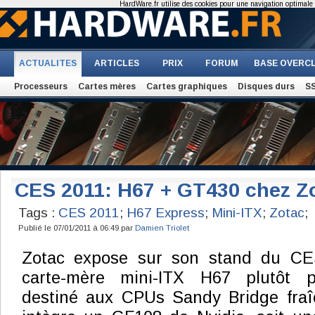
HardWare.fr utilise des cookies pour une navigation optimale et
ACTUALITES
ARTICLES
PRIX
FORUM
BASE OVERC
Processeurs
Cartes mères
Cartes graphiques
Disques durs
S
CES 2011: H67 + GT430 chez Z
Tags :
CES 2011
;
H67 Express
;
Mini-ITX
;
Zotac
;
Publié le 07/01/2011 à 06:49 par
Damien Triolet
Zotac expose sur son stand du CE
carte-mère mini-ITX H67 plutôt part
destiné aux CPUs Sandy Bridge fra