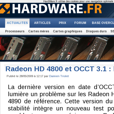
HardWare.fr utilise des cookies pour une navigation optimale et
ACTUALITES
ARTICLES
PRIX
FORUM
BASE OVERC
Processeurs
Cartes mères
Cartes graphiques
Disques durs
S
Radeon HD 4800 et OCCT 3.1 : 
Publié le 28/05/2009 à 12:17 par
Damien Triolet
La dernière version en date d’OCCT
lumière un problème sur les Radeon 
4890 de référence. Cette version du 
stabilité intègre un nouveau test 