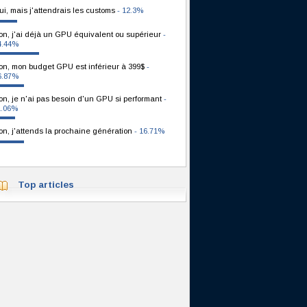
ui, mais j'attendrais les customs
- 12.3%
on, j'ai déjà un GPU équivalent ou supérieur
-
4.44%
on, mon budget GPU est inférieur à 399$
-
6.87%
on, je n'ai pas besoin d'un GPU si performant
-
1.06%
on, j'attends la prochaine génération
- 16.71%
Top articles