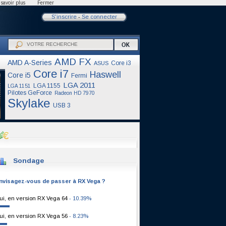
savoir plus
Fermer
S'inscrire
-
Se connecter
AMD FX
AMD A-Series
Core i3
ASUS
Core i7
Haswell
Core i5
Fermi
LGA 2011
LGA 1155
LGA 1151
Pilotes GeForce
Radeon HD 7970
Skylake
USB 3
Sondage
nvisagez-vous de passer à RX Vega ?
ui, en version RX Vega 64
- 10.39%
ui, en version RX Vega 56
- 8.23%