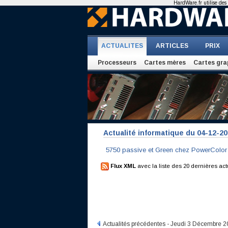
HardWare.fr utilise des 
ACTUALITES
ARTICLES
PRIX
Processeurs
Cartes mères
Cartes gra
Actualité informatique du 04-12-2
5750 passive et Green chez PowerColor
Flux XML
avec la liste des 20 dernières act
Actualités précédentes - Jeudi 3 Décembre 