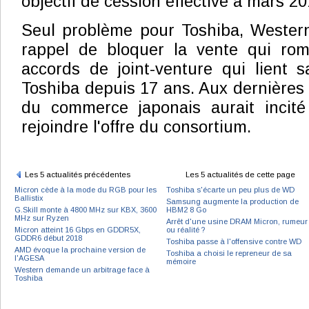
objectif de cession effective à mars 20
Seul problème pour Toshiba, Western
rappel de bloquer la vente qui ro
accords de joint-venture qui lient sa
Toshiba depuis 17 ans. Aux dernières 
du commerce japonais aurait incité
rejoindre l'offre du consortium.
Les 5 actualités précédentes
Les 5 actualités de cette page
Micron cède à la mode du RGB pour les
Toshiba s'écarte un peu plus de WD
Ballistix
Samsung augmente la production de
G.Skill monte à 4800 MHz sur KBX, 3600
HBM2 8 Go
MHz sur Ryzen
Arrêt d'une usine DRAM Micron, rumeur
Micron atteint 16 Gbps en GDDR5X,
ou réalité ?
GDDR6 début 2018
Toshiba passe à l'offensive contre WD
AMD évoque la prochaine version de
Toshiba a choisi le repreneur de sa
l'AGESA
mémoire
Western demande un arbitrage face à
Toshiba