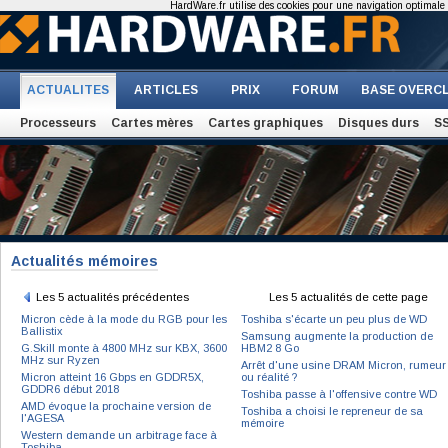
HardWare.fr utilise des cookies pour une navigation optimale et
ACTUALITES
ARTICLES
PRIX
FORUM
BASE OVERC
Processeurs
Cartes mères
Cartes graphiques
Disques durs
S
Actualités mémoires
Les 5 actualités précédentes
Les 5 actualités de cette page
Micron cède à la mode du RGB pour les
Toshiba s'écarte un peu plus de WD
Ballistix
Samsung augmente la production de
G.Skill monte à 4800 MHz sur KBX, 3600
HBM2 8 Go
MHz sur Ryzen
Arrêt d'une usine DRAM Micron, rumeur
Micron atteint 16 Gbps en GDDR5X,
ou réalité ?
GDDR6 début 2018
Toshiba passe à l'offensive contre WD
AMD évoque la prochaine version de
Toshiba a choisi le repreneur de sa
l'AGESA
mémoire
Western demande un arbitrage face à
Toshiba