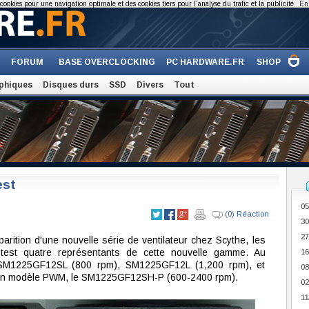
cookies pour une navigation optimale et des cookies tiers pour l'analyse du trafic et la publicité
En 
FORUM
BASE OVERCLOCKING
PC HARDWARE.FR
SHOP
phiques
Disques durs
SSD
Divers
Tout
est
05
(0) Réaction
30
27
parition d'une nouvelle série de ventilateur chez Scythe, les
 test quatre représentants de cette nouvelle gamme. Au
16
 SM1225GF12SL (800 rpm), SM1225GF12L (1,200 rpm), et
08
un modèle PWM, le SM1225GF12SH-P (600-2400 rpm).
02
11