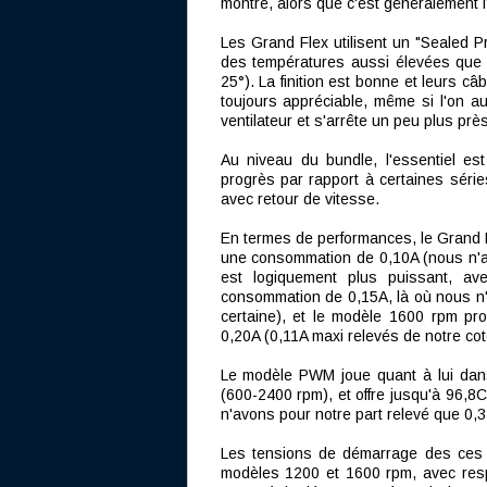
montre, alors que c'est généralement l
Les Grand Flex utilisent un "Sealed Pr
des températures aussi élevées que
25°). La finition est bonne et leurs c
toujours appréciable, même si l'on 
ventilateur et s'arrête un peu plus prè
Au niveau du bundle, l'essentiel est
progrès par rapport à certaines séri
avec retour de vitesse.
En termes de performances, le Grand 
une consommation de 0,10A (nous n'
est logiquement plus puissant, 
consommation de 0,15A, là où nous n'
certaine), et le modèle 1600 rpm 
0,20A (0,11A maxi relevés de notre cot
Le modèle PWM joue quant à lui dans
(600-2400 rpm), et offre jusqu'à 96
n'avons pour notre part relevé que 0
Les tensions de démarrage des ces 
modèles 1200 et 1600 rpm, avec resp