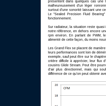
présentent dans quelques cas une lég
malheureusement d'un léger ronronn
surtout d'une sonorité laissant une ce
Le "Sealed Precision Fluid Bearing"
fonctionnement.
Sur radiateur, la situation reste quas
notre référence, en dehors encore un
rpm environ. En parlant de PWM, le 
alimenté de cette façon, du moins nou
Les Grand Flex se placent de manière 
leurs performances sont loin de déméri
exemple, sauf peut être sur le chapitre
critère difficile à apprécier, leur flu
cousins Glide Stream. Peut être pourron
d'air plus directionnel, mais qui so
différence de ce qu'on peut obtenir av