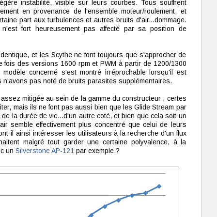
ère instabilité, visible sur leurs courbes. Tous souffrent
ement en provenance de l'ensemble moteur/roulement, et
rtaine part aux turbulences et autres bruits d'air...dommage.
 n'est fort heureusement pas affecté par sa position de
i identique, et les Scythe ne font toujours que s'approcher de
e fois des versions 1600 rpm et PWM à partir de 1200/1300
modèle concerné s'est montré irréprochable lorsqu'il est
s n'avons pas noté de bruits parasites supplémentaires.
assez mitigée au sein de la gamme du constructeur ; certes
ter, mais ils ne font pas aussi bien que les Glide Stream par
 de la durée de vie...d'un autre coté, et bien que cela soit un
x d'air semble effectivement plus concentré que celui de leurs
t-il ainsi intéresser les utilisateurs à la recherche d'un flux
uhaitent malgré tout garder une certaine polyvalence, à la
ec un
Silverstone AP-121
par exemple ?