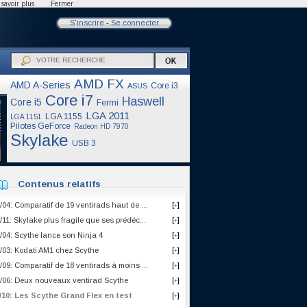
savoir plus
Fermer
S'inscrire
-
Se connecter
AMD FX
AMD A-Series
Core i3
ASUS
Core i7
Haswell
Core i5
Fermi
LGA 2011
LGA 1155
LGA 1151
Pilotes GeForce
Radeon HD 7970
Skylake
USB 3
Contenus relatifs
/04: Comparatif de 19 ventirads haut de ...
[
]
+
/11: Skylake plus fragile que ses prédéc...
[
]
+
/04: Scythe lance son Ninja 4
[
]
+
/03: Kodati AM1 chez Scythe
[
]
+
/09: Comparatif de 18 ventirads à moins ...
[
]
+
/06: Deux nouveaux ventirad Scythe
[
]
+
/10: Les Scythe Grand Flex en test
[
]
+