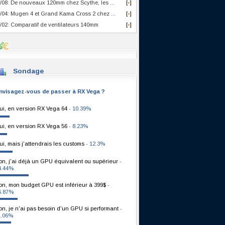
/08: De nouveaux 120mm chez Scythe, les ...
[
]
+
/04: Mugen 4 et Grand Kama Cross 2 chez ...
[
]
+
/02: Comparatif de ventilateurs 140mm
[
]
+
Sondage
nvisagez-vous de passer à RX Vega ?
ui, en version RX Vega 64
- 10.39%
ui, en version RX Vega 56
- 8.23%
ui, mais j'attendrais les customs
- 12.3%
on, j'ai déjà un GPU équivalent ou supérieur
-
4.44%
on, mon budget GPU est inférieur à 399$
-
6.87%
on, je n'ai pas besoin d'un GPU si performant
-
1.06%