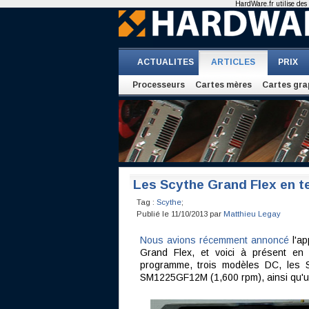
HardWare.fr utilise des 
ACTUALITES
ARTICLES
PRIX
Processeurs
Cartes mères
Cartes gra
Les Scythe Grand Flex en t
Tag :
Scythe
;
Publié le 11/10/2013 par
Matthieu Legay
Nous avions récemment annoncé
l'ap
Grand Flex, et voici à présent en
programme, trois modèles DC, les
SM1225GF12M (1,600 rpm), ainsi qu'