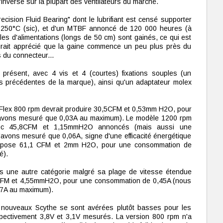
'inverse sur la plupart des ventilateurs du marché.
ecision Fluid Bearing" dont le lubrifiant est censé supporter
 250°C (sic), et d'un MTBF annoncé de 120 000 heures (à
âbles d'alimentations (longs de 50 cm) sont gainés, ce qui est
aurait apprécié que la gaine commence un peu plus près du
s du connecteur...
 présent, avec 4 vis et 4 (courtes) fixations souples (un
es précédentes de la marque), ainsi qu'un adaptateur molex
Flex 800 rpm devrait produire 30,5CFM et 0,53mm H2O, pour
avons mesuré que 0,03A au maximum). Le modèle 1200 rpm
avec 45,8CFM et 1,15mmH2O annoncés (mais aussi une
avons mesuré que 0,06A, signe d'une efficacité énergétique
propose 61,1 CFM et 2mm H2O, pour une consommation de
é).
 une autre catégorie malgré sa plage de vitesse étendue
,8CFM et 4,55mmH2O, pour une consommation de 0,45A (nous
,37A au maximum).
nouveaux Scythe se sont avérées plutôt basses pour les
ectivement 3,8V et 3,1V mesurés. La version 800 rpm n'a