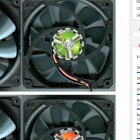
06
12
14
E
O
O
O
N
2
N
1
N
1