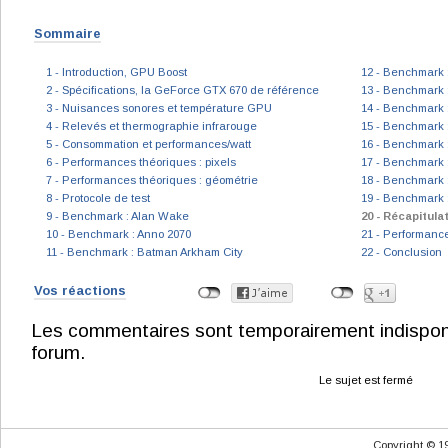
Sommaire
1 - Introduction, GPU Boost
12 - Benchmark :
2 - Spécifications, la GeForce GTX 670 de référence
13 - Benchmark :
3 - Nuisances sonores et température GPU
14 - Benchmark :
4 - Relevés et thermographie infrarouge
15 - Benchmark :
5 - Consommation et performances/watt
16 - Benchmark 
6 - Performances théoriques : pixels
17 - Benchmark 
7 - Performances théoriques : géométrie
18 - Benchmark 
8 - Protocole de test
19 - Benchmark 
9 - Benchmark : Alan Wake
20 - Récapitul
10 - Benchmark : Anno 2070
21 - Performanc
11 - Benchmark : Batman Arkham City
22 - Conclusion
Vos réactions
Les commentaires sont temporairement indisponibl
forum.
Le sujet est fermé
Copyright © 1