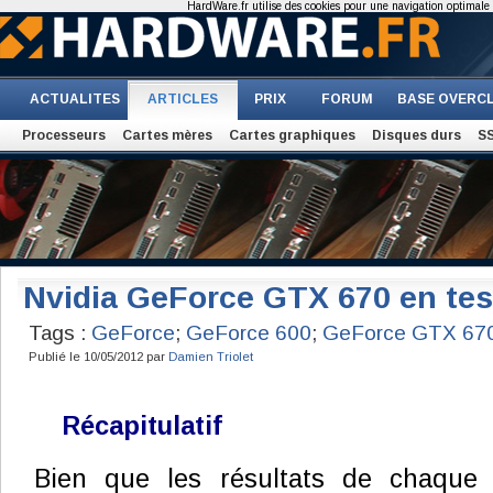
HardWare.fr utilise des cookies pour une navigation optimale et
ACTUALITES
ARTICLES
PRIX
FORUM
BASE OVERC
Processeurs
Cartes mères
Cartes graphiques
Disques durs
S
Nvidia GeForce GTX 670 en tes
Tags :
GeForce
;
GeForce 600
;
GeForce GTX 67
Publié le 10/05/2012 par
Damien Triolet
Récapitulatif
Bien que les résultats de chaque 