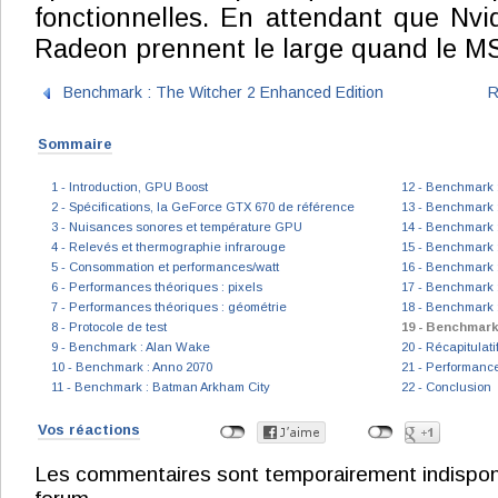
fonctionnelles. En attendant que Nvid
Radeon prennent le large quand le MS
Benchmark : The Witcher 2 Enhanced Edition
R
Sommaire
1 - Introduction, GPU Boost
12 - Benchmark :
2 - Spécifications, la GeForce GTX 670 de référence
13 - Benchmark :
3 - Nuisances sonores et température GPU
14 - Benchmark :
4 - Relevés et thermographie infrarouge
15 - Benchmark :
5 - Consommation et performances/watt
16 - Benchmark 
6 - Performances théoriques : pixels
17 - Benchmark 
7 - Performances théoriques : géométrie
18 - Benchmark 
8 - Protocole de test
19 - Benchmark
9 - Benchmark : Alan Wake
20 - Récapitulat
10 - Benchmark : Anno 2070
21 - Performanc
11 - Benchmark : Batman Arkham City
22 - Conclusion
Vos réactions
Les commentaires sont temporairement indisponibl