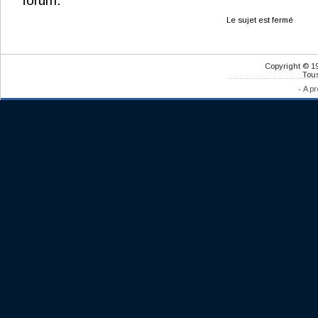
forum.
Le sujet est fermé
Copyright © 1
Tous
-
A pr