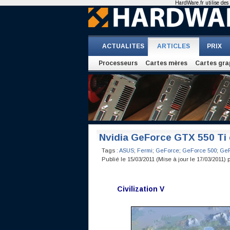
HardWare.fr utilise des 
ACTUALITES
ARTICLES
PRIX
Processeurs
Cartes mères
Cartes gra
Nvidia GeForce GTX 550 Ti
Tags :
ASUS
;
Fermi
;
GeForce
;
GeForce 500
;
GeF
Publié le 15/03/2011 (Mise à jour le 17/03/2011) 
Civilization V