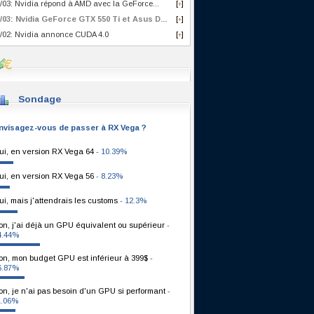
/03: Nvidia répond à AMD avec la GeForce...
[
]
+
/03: Nvidia GeForce GTX 550 Ti et Asus D...
[
]
+
/02: Nvidia annonce CUDA 4.0
[
]
+
Sondage
nvisagez-vous de passer à RX Vega ?
ui, en version RX Vega 64
- 10.39%
ui, en version RX Vega 56
- 8.23%
ui, mais j'attendrais les customs
- 12.3%
on, j'ai déjà un GPU équivalent ou supérieur
-
4.44%
on, mon budget GPU est inférieur à 399$
-
6.87%
on, je n'ai pas besoin d'un GPU si performant
-
1.06%