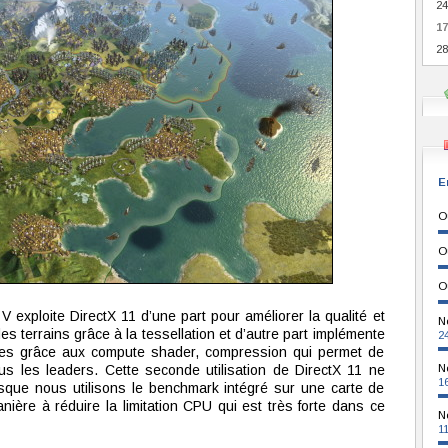
24
17
28
E
O
O
O
n V exploite DirectX 11 d’une part pour améliorer la qualité et
N
s terrains grâce à la tessellation et d’autre part implémente
2
res grâce aux compute shader, compression qui permet de
s les leaders. Cette seconde utilisation de DirectX 11 ne
N
1
sque nous utilisons le benchmark intégré sur une carte de
ère à réduire la limitation CPU qui est très forte dans ce
N
1