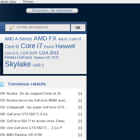
savoir plus
Fermer
S'inscrire
-
Se connecter
AMD FX
AMD A-Series
Core i3
ASUS
Core i7
Haswell
Core i5
Fermi
LGA 2011
LGA 1155
LGA 1151
Pilotes GeForce
Radeon HD 7970
Skylake
USB 3
Contenus relatifs
/04: Nvidia : fin du support Fermi et 32...
[
]
+
/03: Nvidia lance les GeForce 800M avec ...
[
]
+
/10: Comparatif : les super GeForce GTX ...
[
]
+
/08: GeForce GTX 550 Ti 4 Go
[
]
+
/06: GeForce 550 Ti tri-écran chez Zotac
[
]
+
/04: Une GeForce GTX 550 Ti ... 2 Go ?!
[
]
+
/04: AMD Radeon HD 6790
[
]
+