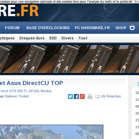
cookies pour une navigation optimale et des cookies tiers pour l'analyse du trafic et la publicité
En 
FORUM
BASE OVERCLOCKING
PC HARDWARE.FR
SHOP
phiques
Disques durs
SSD
Divers
Tout
 et Asus DirectCU TOP
orce GTX 550 Ti
;
GF116
;
Nvidia
;
10
par
Damien Triolet
(0) Réaction
12
08
25
21
13
06