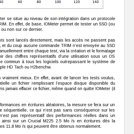
er se situe au niveau de son intégration dans un protocole
IM. En effet, de base, IOMeter permet de tester un SSD (ou
 ou non sur ce dernier.
tests sont lancés directement, mais les accès ne passent pas
s 7, et du coup aucune commande TRIM n’est envoyée au SSD
manuellement entre chaque test, via la création et le formatage
ir des chiffres représentatifs d’une utilisation sous un OS
ème commun à tous les logiciels outrepassant le système de
emple HD Tach ou H2benchw.
s vraiment mieux. En effet, avant de lancer les tests voulus,
elle un fichier remplissant l’espace disque disponible du
ns jamais effacer ce fichier, même quand on quitte IOMeter (il
rformances en écritures aléatoires, la mesure se fera sur un
e séquentielle, ce qui n’est pas sans conséquence sur les
’est pas représentatif des performances réelles dans un
ainsi sur un Crucial M225 2.5 Mo /s en écritures dès la
 des 11.8 Mo /s qui peuvent être obtenus normalement.