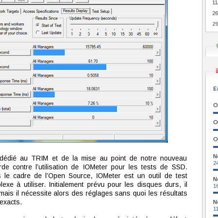
11
26
29
E
O
O
O
N
e dédié au TRIM et de la mise au point de notre nouveau
2
de contre l’utilisation de IOMeter pour les tests de SSD.
s le cadre de l’Open Source, IOMeter est un outil de test
N
xe à utiliser. Initialement prévu pour les disques durs, il
1
 mais il nécessite alors des réglages sans quoi les résultats
exacts.
N
1