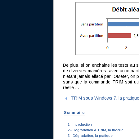
De plus, si on enchaine les tests au 
de diverses manières, avec un impact q
n’étant jamais effacé par IOMeter, on 
sans que la commande TRIM soit util
réelle ...
TRIM sous Windows 7, la pratiqu
Sommaire
1 - Introduction
2 - Dégradation & TRIM, la théorie
3 - Dégradation, la pratique