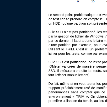
Le second point problématique d’IOMet
de test censé prendre en compte le TR
un HDD) qu’une partition soit présente
Si le SSD n’est pas partitionné, les 
par la gestion de fichier de Window
par ce dernier. Il faudra donc le faire 
d’une partition par exemple, pour avo
utilisant le TRIM. C’est ici un probl
fichier pour les tests, comme par ex
Si le SSD est partitionné, ce n’est pa
IOMeter va créer de manière séquenti
SSD. Il exécutera ensuite les tests, sa
faut l'effacer manuellement).
De fait, même si on veut tester les pe
support préalablement usé de manièr
performances sans compter que ce n
environnement « TRIM ». On obtient 
première utilisation du bench, au lieu