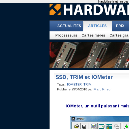
HardWare.fr utilise des 
ACTUALITES
ARTICLES
PRIX
Processeurs
Cartes mères
Cartes gra
SSD, TRIM et IOMeter
Tags :
IOMETER
;
TRIM
;
Publié le 29/04/2010 par
Marc Prieur
IOMeter, un outil puissant ma