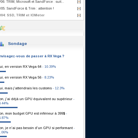
/06: TRIM, Microsoft et SandForce : suit...
[
]
+
/05: SandForce & Trim : attention !
[
]
+
/04: SSD, TRIM et IOMeter
[
]
+
Sondage
nvisagez-vous de passer à RX Vega ?
ui, en version RX Vega 64
- 10.39%
ui, en version RX Vega 56
- 8.23%
ui, mais j'attendrais les customs
- 12.3%
on, j'ai déjà un GPU équivalent ou supérieur
-
4.44%
on, mon budget GPU est inférieur à 399$
-
6.87%
on, je n'ai pas besoin d'un GPU si performant
-
1.06%