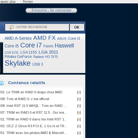
savoir plus
Fermer
S'inscrire
-
Se connecter
AMD FX
AMD A-Series
Core i3
ASUS
Core i7
Haswell
Core i5
Fermi
LGA 2011
LGA 1155
LGA 1151
Pilotes GeForce
Radeon HD 7970
Skylake
USB 3
Contenus relatifs
/01: Le TRIM en RAID 0 dispo chez AMD
[
]
+
/08: Trim et RAID 0: c'est officiel
[
]
+
/08: Intel RST 11.5 WHQL : Trim en RAID ...
[
]
+
/07: TRIM en RAID 0 et RST 11.5 : Oui ma...
[
]
+
/11: TRIM en RAID 0 dans les Intel RST 1...
[
]
+
/01: OCZ Z-Drive R3 PCI-E, 1 Go /s et TR...
[
]
+
/01: TRIM avec les pilotes AMD & Marvell...
[
]
+