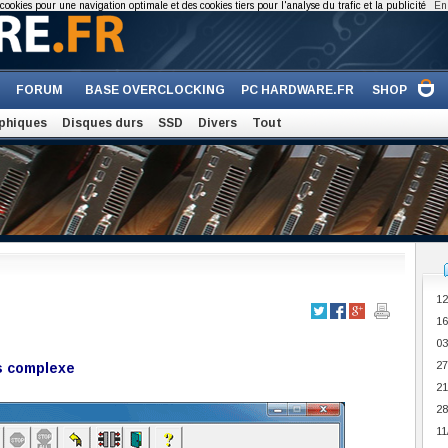
cookies pour une navigation optimale et des cookies tiers pour l'analyse du trafic et la publicité
En 
FORUM
BASE OVERCLOCKING
PC HARDWARE.FR
SHOP
phiques
Disques durs
SSD
Divers
Tout
12
16
03
27
is complexe
21
28
11