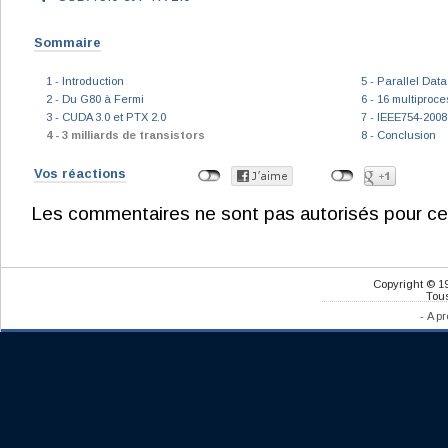
Sommaire
1 - Introduction
5 - Parallel Da
2 - Du G80 à Fermi
6 - 16 multiproc
3 - CUDA 3.0 et PTX 2.0
7 - IEEE754-2008
4 - 3 milliards de transistors
8 - Conclusion
Vos réactions
Les commentaires ne sont pas autorisés pour ce
Copyright © 1
Tous
-
A pr