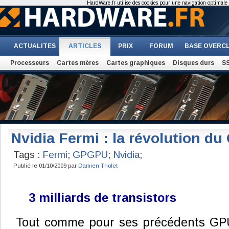
HardWare.fr utilise des cookies pour une navigation optimale et
ACTUALITES
ARTICLES
PRIX
FORUM
BASE OVERC
Processeurs
Cartes mères
Cartes graphiques
Disques durs
S
Nvidia Fermi : la révolution 
Tags :
Fermi
;
GPGPU
;
Nvidia
;
Publié le 01/10/2009 par
Damien Triolet
3 milliards de transistors
Tout comme pour ses précédents GP