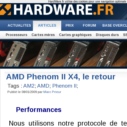
HardWare.fr utilise des cookies pour une navigation optimale et
ACTUALITES
ARTICLES
PRIX
FORUM
BASE OVERC
Processeurs
Cartes mères
Cartes graphiques
Disques durs
S
AMD Phenom II X4, le retour
Tags :
AM2
;
AMD
;
Phenom II
;
Publié le 08/01/2009 par
Marc Prieur
Performances
Nous utilisons notre protocole de te