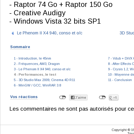
- Raptor 74 Go + Raptor 150 Go
- Creative Audigy
- Windows Vista 32 bits SP1
Le Phenom II X4 940, conso et o/c
3D Stu
Sommaire
1 - Introduction, le 45nm
7 - Vdub + DiVX 
2 - Fréquences, AM3, Dragon
8 - After Effects
3 - Le Phenom II X4 940, conso et o/c
9 - Crysis 1.2, Wo
4 - Performances, le test
10 - Moyenne d
5 - 3D Studio Max 2009, Cinema 4D R11
11 - Conclusion
6 - MinGW / GCC, WinRAR 3.8
Vos réactions
Les commentaires ne sont pas autorisés pour ce
Copyright © 1
Tous