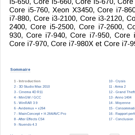
i5-650, Core i5-660, Core i5-670, Core 
Core i5-760, Xeon X3450, Core i7-860
i7-880, Core i3-2100, Core i3-2120, Co
2400, Core i5-2500, Core i7-2600, Co
930, Core i7-940, Core i7-950, Core i
Core i7-970, Core i7-980X et Core i7-
Sommaire
1 - Introduction
10 - Crysis
2 - 3D Studio Max 2010
11 - Arma 2
3 - Cinema 4D R11
12 - Grand Theft
4 - MinGW / GCC
13 - Anno 1404
5 - WinRAR 3.9
14 - Moyenne
6 - Avidemux + x264
15 - Consommat
7 - MainConcept + H.264/AVC Pro
16 - Rapport per
8 - After Effects CS4
17 - Conclusion
9 - Nuendo 4.3