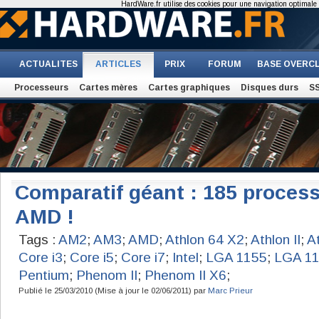
HardWare.fr utilise des cookies pour une navigation optimale et
ACTUALITES
ARTICLES
PRIX
FORUM
BASE OVERC
Processeurs
Cartes mères
Cartes graphiques
Disques durs
S
Comparatif géant : 185 process
AMD !
Tags :
AM2
;
AM3
;
AMD
;
Athlon 64 X2
;
Athlon II
;
A
Core i3
;
Core i5
;
Core i7
;
Intel
;
LGA 1155
;
LGA 1
Pentium
;
Phenom II
;
Phenom II X6
;
Publié le 25/03/2010 (Mise à jour le 02/06/2011) par
Marc Prieur