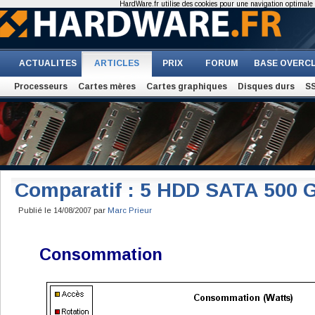
HardWare.fr utilise des cookies pour une navigation optimale et
ACTUALITES
ARTICLES
PRIX
FORUM
BASE OVERC
Processeurs
Cartes mères
Cartes graphiques
Disques durs
S
Comparatif : 5 HDD SATA 500 
Publié le 14/08/2007 par
Marc Prieur
Consommation