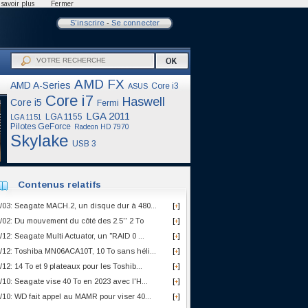
savoir plus
Fermer
S'inscrire
-
Se connecter
AMD FX
AMD A-Series
Core i3
ASUS
Core i7
Haswell
Core i5
Fermi
LGA 2011
LGA 1155
LGA 1151
Pilotes GeForce
Radeon HD 7970
Skylake
USB 3
Contenus relatifs
/03: Seagate MACH.2, un disque dur à 480...
[
]
+
/02: Du mouvement du côté des 2.5'' 2 To
[
]
+
/12: Seagate Multi Actuator, un "RAID 0 ...
[
]
+
/12: Toshiba MN06ACA10T, 10 To sans héli...
[
]
+
/12: 14 To et 9 plateaux pour les Toshib...
[
]
+
/10: Seagate vise 40 To en 2023 avec l'H...
[
]
+
/10: WD fait appel au MAMR pour viser 40...
[
]
+