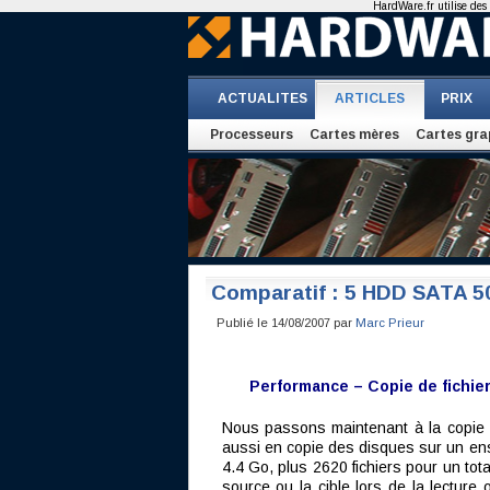
HardWare.fr utilise des 
ACTUALITES
ARTICLES
PRIX
Processeurs
Cartes mères
Cartes gra
Comparatif : 5 HDD SATA 5
Publié le 14/08/2007 par
Marc Prieur
Performance – Copie de fichie
Nous passons maintenant à la copie de
aussi en copie des disques sur un ens
4.4 Go, plus 2620 fichiers pour un tot
source ou la cible lors de la lecture