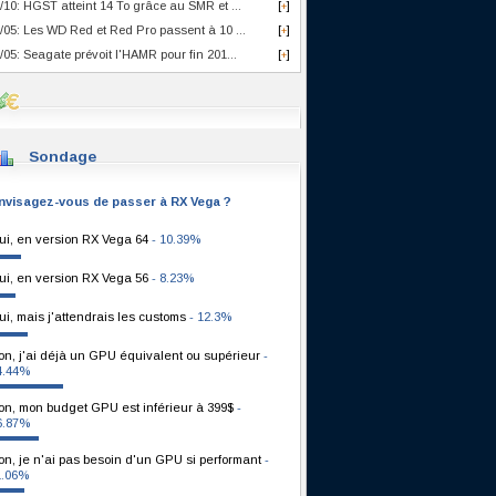
/10: HGST atteint 14 To grâce au SMR et ...
[
]
+
/05: Les WD Red et Red Pro passent à 10 ...
[
]
+
/05: Seagate prévoit l'HAMR pour fin 201...
[
]
+
Sondage
nvisagez-vous de passer à RX Vega ?
ui, en version RX Vega 64
- 10.39%
ui, en version RX Vega 56
- 8.23%
ui, mais j'attendrais les customs
- 12.3%
on, j'ai déjà un GPU équivalent ou supérieur
-
4.44%
on, mon budget GPU est inférieur à 399$
-
6.87%
on, je n'ai pas besoin d'un GPU si performant
-
1.06%