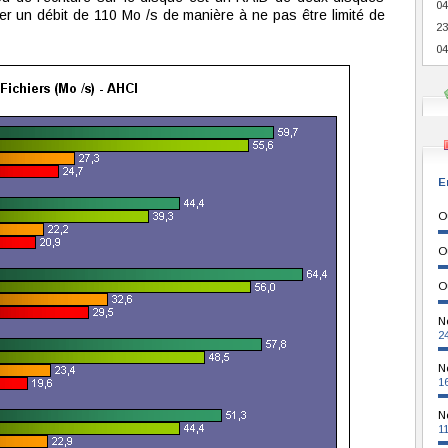
04
r un débit de 110 Mo /s de manière à ne pas être limité de
23
04
E
O
O
O
N
2
N
1
N
1