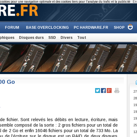
cookies pour une navigation optimale et des cookies tiers pour l'analyse du trafic et la publicité
En 
FORUM
BASE OVERCLOCKING
PC HARDWARE.FR
SHOP
phiques
Disques durs
SSD
Divers
Tout
00 Go
27
28
19
r
19
19
 fichier. Sont relevés les débits en lecture, écriture, mais
emble composé de la sorte : 2 gros fichiers pour un total de
25
al de 2 Go et enfin 16046 fichiers pour un total de 733 Mo. La
12
 ou de l’écriture sur le disque est un RAID de deux disques