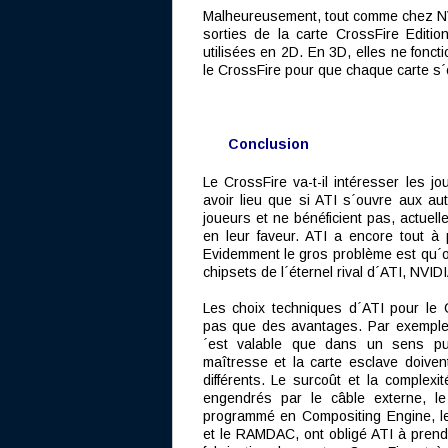
Malheureusement, tout comme chez NVID
sorties de la carte CrossFire Editio
utilisées en 2D. En 3D, elles ne fonct
le CrossFire pour que chaque carte s
Conclusion
Le CrossFire va-t-il intéresser les 
avoir lieu que si ATI s´ouvre aux aut
joueurs et ne bénéficient pas, actuel
en leur faveur. ATI a encore tout 
Evidemment le gros problème est qu´ouv
chipsets de l´éternel rival d´ATI, NVIDI
Les choix techniques d´ATI pour le 
pas que des avantages. Par exemple, s
´est valable que dans un sens pu
maîtresse et la carte esclave doiven
différents. Le surcoût et la complexit
engendrés par le câble externe, 
programmé en Compositing Engine, l
et le RAMDAC, ont obligé ATI à prend