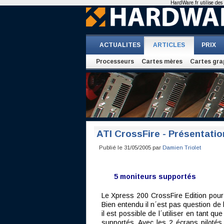
HardWare.fr utilise des 
ACTUALITES
ARTICLES
PRIX
Processeurs
Cartes mères
Cartes gra
ATI CrossFire - Présentatio
Publié le 31/05/2005 par
Damien Triolet
5 moniteurs supportés
Le Xpress 200 CrossFire Edition pour
Bien entendu il n´est pas question de 
il est possible de l´utiliser en tant 
supportés. Avec les 2 écrans pilotés 