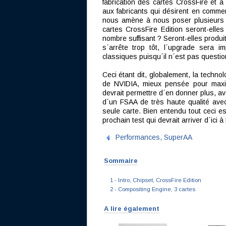
fabrication des cartes CrossFire et à 
aux fabricants qui désirent en commer
nous amène à nous poser plusieurs 
cartes CrossFire Edition seront-elles
nombre suffisant ? Seront-elles produite
s´arrête trop tôt, l´upgrade sera 
classiques puisqu´il n´est pas questio
Ceci étant dit, globalement, la techn
de NVIDIA, mieux pensée pour maxim
devrait permettre d´en donner plus, av
d´un FSAA de très haute qualité ave
seule carte. Bien entendu tout ceci es
prochain test qui devrait arriver d´ici à
Performances, SuperAA
Sommaire
1 - Intro, Chipset, CrossFire Edition
2 - Compositing Engine, 3 cartes
A lire également