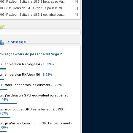
/03: Radeon Software 18.3.3 beta avec Vu...
[
]
+
/03: 3 millions de GPU vendus pour le mi...
[
]
+
/03: Radeon Software 18.3.1 optimisé pou...
[
]
+
Sondage
nvisagez-vous de passer à RX Vega ?
ui, en version RX Vega 64
- 10.39%
ui, en version RX Vega 56
- 8.23%
ui, mais j'attendrais les customs
- 12.3%
on, j'ai déjà un GPU équivalent ou supérieur
-
4.44%
on, mon budget GPU est inférieur à 399$
-
6.87%
on, je n'ai pas besoin d'un GPU si performant
-
1.06%