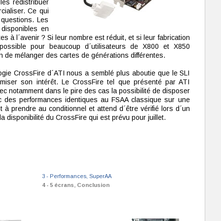
les redistribuer
cialiser. Ce qui
questions. Les
 disponibles en
s à l´avenir ? Si leur nombre est réduit, et si leur fabrication
impossible pour beaucoup d´utilisateurs de X800 et X850
n de mélanger des cartes de générations différentes.
ologie CrossFire d´ATI nous a semblé plus aboutie que le SLI
iser son intérêt. Le CrossFire tel que présenté par ATI
ec notamment dans le pire des cas la possibilité de disposer
c des performances identiques au FSAA classique sur une
t à prendre au conditionnel et attend d´être vérifié lors d´un
 la disponibilité du CrossFire qui est prévu pour juillet.
3 - Performances, SuperAA
4 - 5 écrans, Conclusion