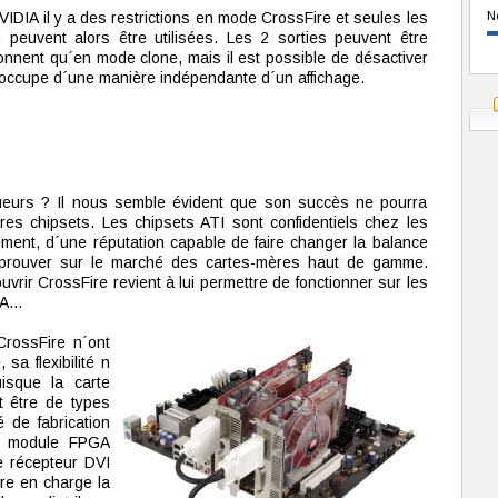
IA il y a des restrictions en mode CrossFire et seules les
N
n peuvent alors être utilisées. Les 2 sorties peuvent être
ionnent qu´en mode clone, mais il est possible de désactiver
´occupe d´une manière indépendante d´un affichage.
joueurs ? Il nous semble évident que son succès ne pourra
res chipsets. Les chipsets ATI sont confidentiels chez les
lement, d´une réputation capable de faire changer la balance
à prouver sur le marché des cartes-mères haut de gamme.
rir CrossFire revient à lui permettre de fonctionner sur les
A...
CrossFire n´ont
a flexibilité n
isque la carte
t être de types
é de fabrication
le module FPGA
e récepteur DVI
re en charge la