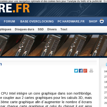
cookies pour une navigation optimale et des cookies tiers pour l'analyse du trafic et la publicité
En 
FORUM
BASE OVERCLOCKING
PC HARDWARE.FR
SHOP
phiques
Disques durs
SSD
Divers
Tout
n
04
27
18
10
27
 CPU Intel intègre un core graphique dans son northbridge.
le coupler aux 2 cartes graphiques pour les calculs 3D, mais
20
que 3ème carte graphique afin d´augmenter le nombre d´écrans
20
par chaque carte graphique et celui du chipset il est ainsi