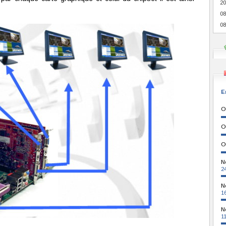
20
08
08
E
O
O
O
N
2
N
1
N
1