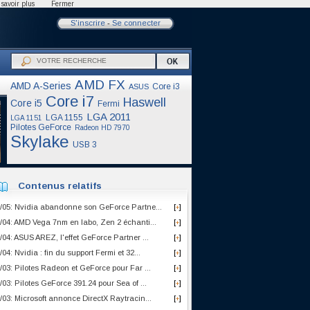
savoir plus
Fermer
S'inscrire
-
Se connecter
AMD FX
AMD A-Series
Core i3
ASUS
Core i7
Haswell
Core i5
Fermi
LGA 2011
LGA 1155
LGA 1151
Pilotes GeForce
Radeon HD 7970
Skylake
USB 3
Contenus relatifs
/05: Nvidia abandonne son GeForce Partne...
[
]
+
/04: AMD Vega 7nm en labo, Zen 2 échanti...
[
]
+
/04: ASUS AREZ, l'effet GeForce Partner ...
[
]
+
/04: Nvidia : fin du support Fermi et 32...
[
]
+
/03: Pilotes Radeon et GeForce pour Far ...
[
]
+
/03: Pilotes GeForce 391.24 pour Sea of ...
[
]
+
/03: Microsoft annonce DirectX Raytracin...
[
]
+