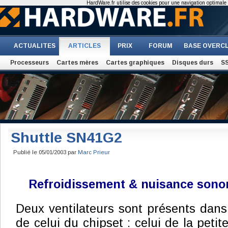
HardWare.fr utilise des cookies pour une navigation optimale et
ACTUALITES
ARTICLES
PRIX
FORUM
BASE OVERC
Processeurs
Cartes mères
Cartes graphiques
Disques durs
S
Shuttle SN41G2
Publié le 05/01/2003 par
Marc Prieur
Refroidissement & nuisance sono
Deux ventilateurs sont présents dan
de celui du chipset : celui de la peti