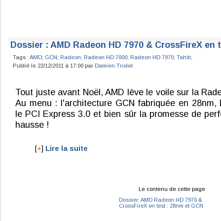
Dossier : AMD Radeon HD 7970 & CrossFireX en t
Tags :
AMD
;
GCN
;
Radeon
;
Radeon HD 7000
;
Radeon HD 7970
;
Tahiti
;
Publié le 22/12/2011 à 17:00 par
Damien Triolet
Tout juste avant Noël, AMD lève le voile sur la Ra
Au menu : l'architecture GCN fabriquée en 28nm, 
le PCI Express 3.0 et bien sûr la promesse de pe
hausse !
[
+
]
Lire la suite
Le contenu de cette page
Dossier: AMD Radeon HD 7970 &
CrossFireX en test : 28nm et GCN