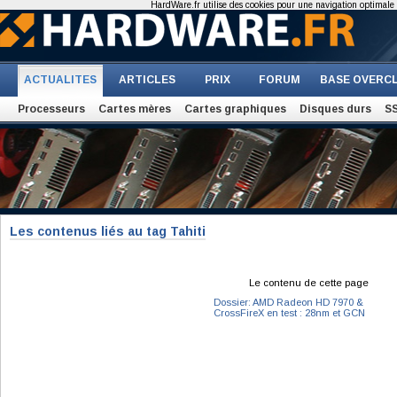
HardWare.fr utilise des cookies pour une navigation optimale et
ACTUALITES
ARTICLES
PRIX
FORUM
BASE OVERC
Processeurs
Cartes mères
Cartes graphiques
Disques durs
S
Les contenus liés au tag Tahiti
Le contenu de cette page
Dossier: AMD Radeon HD 7970 &
CrossFireX en test : 28nm et GCN