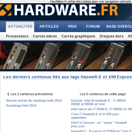
HardWare.fr utilise des cookies pour une navigation optimale et
ACTUALITES
ARTICLES
PRIX
FORUM
BASE OVERC
Processeurs
Cartes mères
Cartes graphiques
Disques durs
S
Les derniers contenus liés aux tags Haswell-E et X99 Expre
Les 2 contenus précédents
Les 5 contenus de cette page
Nouvel extrait de roadmap Intel 2014
Dossier: Intel Broadwell-E : i7-6950X,
6900K et 6800K en test
Roadmap Intel 2014
Intel lance les i7 BDW-E, i7-6950X en têt
Core i7 Haswell-E et le X99 pour
septembre
Devil's Canyon : un ''super'' Haswell
pour juin
Haswell-E : 8 coeurs et DDR4 en Core i7 