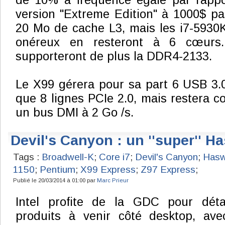
de 10% à fréquence égale par rappor
version "Extreme Edition" à 1000$ p
20 Mo de cache L3, mais les i7-5930
onéreux en resteront à 6 cœurs.
supporteront de plus la DDR4-2133.
Le X99 gérera pour sa part 6 USB 3.
que 8 lignes PCIe 2.0, mais restera 
un bus DMI à 2 Go /s.
Devil's Canyon : un ''super'' Ha
Tags :
Broadwell-K
;
Core i7
;
Devil's Canyon
;
Hasw
1150
;
Pentium
;
X99 Express
;
Z97 Express
;
Publié le 20/03/2014 à 01:00 par
Marc Prieur
Intel profite de la GDC pour déta
produits à venir côté desktop, ave