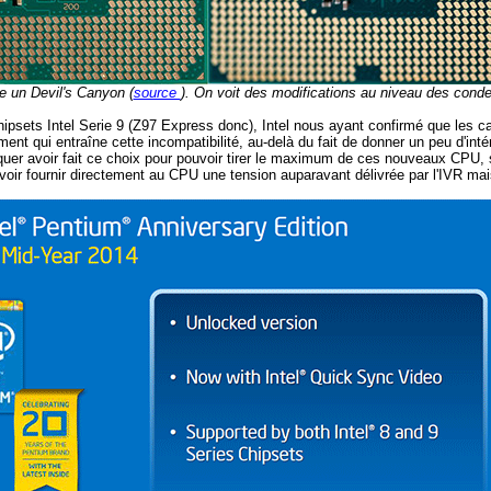
e un Devil's Canyon (
source
). On voit des modifications au niveau des conde
 chipsets Intel Serie 9 (Z97 Express donc), Intel nous ayant confirmé que les
ent qui entraîne cette incompatibilité, au-delà du fait de donner un peu d'intér
iquer avoir fait ce choix pour pouvoir tirer le maximum de ces nouveaux CPU, s
ir fournir directement au CPU une tension auparavant délivrée par l'IVR mais q