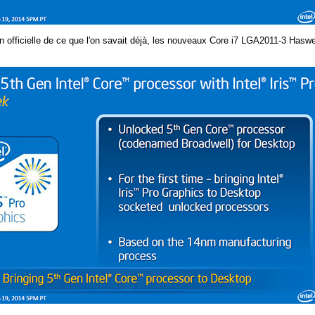
n officielle de ce que l'on savait déjà, les nouveaux Core i7 LGA2011-3 Hasw