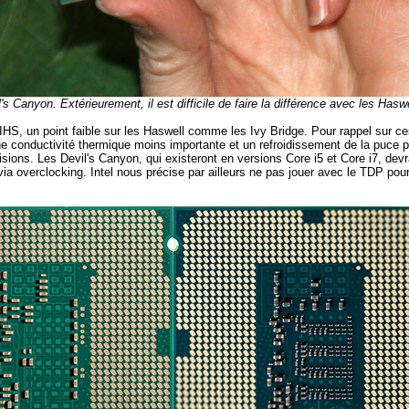
s Canyon. Extérieurement, il est difficile de faire la différence avec les Haswe
IHS, un point faible sur les Haswell comme les Ivy Bridge. Pour rappel sur ces
 conductivité thermique moins importante et un refroidissement de la puce plu
ions. Les Devil's Canyon, qui existeront en versions Core i5 et Core i7, dev
a overclocking. Intel nous précise par ailleurs ne pas jouer avec le TDP pour 