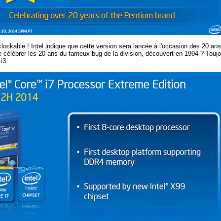
ockable ! Intel indique que cette version sera lancée à l'occasion des 20 an
élébrer les 20 ans du fameux bug de la division, découvert en 1994 ? Toujours
i3.