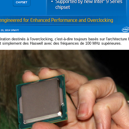
tion destinés à l'overclocking, c'est-à-dire toujours basés sur l'architectur
 sont simplement des Haswell avec des fréquences de 100 MHz supérieures.