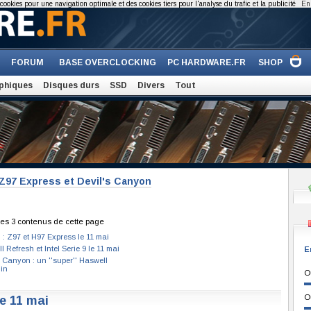
cookies pour une navigation optimale et des cookies tiers pour l'analyse du trafic et la publicité
En 
FORUM
BASE OVERCLOCKING
PC HARDWARE.FR
SHOP
phiques
Disques durs
SSD
Divers
Tout
 Z97 Express et Devil's Canyon
es 3 contenus de cette page
 : Z97 et H97 Express le 11 mai
 Refresh et Intel Serie 9 le 11 mai
E
s Canyon : un ''super'' Haswell
uin
O
O
e 11 mai