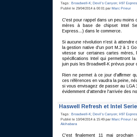
Tags :
Broadwell-K
;
Devil's Canyon
;
H97 Expres
Publié le 29/04/2014 à 00:01 par
Marc Prieur
C'est pour rappel dans un peu moins d
mères à base de chipset Intel Se
Express…) dans le commerce.
Si aucune révolution n'est à attendre 
la gestion native d'un port M.2 à 1 G
vitesse sur certaines cartes mères, 
spécifications Intel qui permettront 
juin puis les Broadwell-K prévus pour
Rien ne permet à ce jour d'affirmer q
ces références en vaudra la peine, néa
si vous envisagez de passer au LGA 1
évidemment d'attendre l'arrivée des no
Haswell Refresh et Intel Serie
Tags :
Broadwell-K
;
Devil's Canyon
;
H97 Expres
Publié le 10/04/2014 à 15:49 par
Marc Prieur
/ s
Akihabara
C'est finalement 11 mai prochain qu