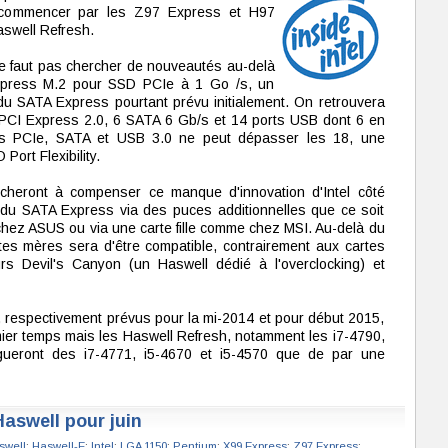
à commencer par les Z97 Express et H97
aswell Refresh.
ne faut pas chercher de nouveautés au-delà
 Express M.2 pour SSD PCIe à 1 Go /s, un
du SATA Express pourtant prévu initialement. On retrouvera
s PCI Express 2.0, 6 SATA 6 Gb/s et 14 ports USB dont 6 en
es PCIe, SATA et USB 3.0 ne peut dépasser les 18, une
 Port Flexibility.
cheront à compenser ce manque d'innovation d'Intel côté
n du SATA Express via des puces additionnelles que ce soit
hez ASUS ou via une carte fille comme chez MSI. Au-delà du
artes mères sera d'être compatible, contrairement aux cartes
urs Devil's Canyon (un Haswell dédié à l'overclocking) et
 respectivement prévus pour la mi-2014 et pour début 2015,
emier temps mais les Haswell Refresh, notamment les i7-4790,
ngueront des i7-4771, i5-4670 et i5-4570 que de par une
Haswell pour juin
swell
;
Haswell-E
;
Intel
;
LGA 1150
;
Pentium
;
X99 Express
;
Z97 Express
;