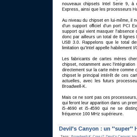
nouveaux chipsets Intel Serie 9, 
Express, ainsi que les processeurs H
Au niveau du chipset en lui-même, il 
d'un support officiel d'un port PCI
support qui vient masquer l'absence 
donc par ailleurs un total de 8 ligne
USB 3.0. Rappelons que le total d
limitation qu'Intel appelle habilement I/O
Les fabricants de cartes mères cher
chipset, notamment avec l'intégratio
directement sur la carte mère comme c
chipset le principal intérêt de ces c
actuelles, avec les futurs processe
Broadwell-K.
Mais ce ne sont pas ces processeurs,
qui feront leur apparition dans un pr
i5-4690 et i5-4590 qui ne se disti
fréquence 100 MHz supérieure.
Devil's Canyon : un ''super'' 
Tags :
Broadwell-K
;
Core i7
;
Devil's Canyon
;
Ha