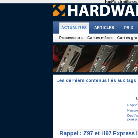
HardWare.fr utilise des 
ACTUALITES
ARTICLES
PRIX
Processeurs
Cartes mères
Cartes gra
Les derniers contenus liés aux tags
L
Rappel
Haswell
Devil'
pour j
Rappel : Z97 et H97 Express l