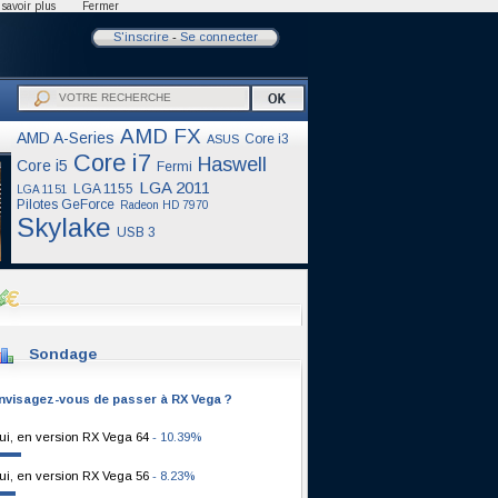
savoir plus
Fermer
S'inscrire
-
Se connecter
AMD FX
AMD A-Series
Core i3
ASUS
Core i7
Haswell
Core i5
Fermi
LGA 2011
LGA 1155
LGA 1151
Pilotes GeForce
Radeon HD 7970
Skylake
USB 3
Sondage
nvisagez-vous de passer à RX Vega ?
ui, en version RX Vega 64
- 10.39%
ui, en version RX Vega 56
- 8.23%