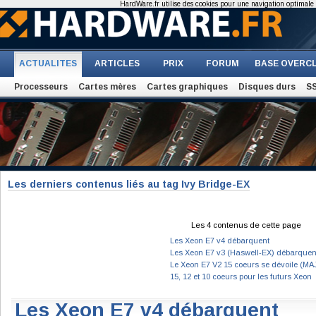
HardWare.fr utilise des cookies pour une navigation optimale et
ACTUALITES
ARTICLES
PRIX
FORUM
BASE OVERC
Processeurs
Cartes mères
Cartes graphiques
Disques durs
S
Les derniers contenus liés au tag Ivy Bridge-EX
Les 4 contenus de cette page
Les Xeon E7 v4 débarquent
Les Xeon E7 v3 (Haswell-EX) débarquen
Le Xeon E7 V2 15 coeurs se dévoile (MA
15, 12 et 10 coeurs pour les futurs Xeon
Les Xeon E7 v4 débarquent