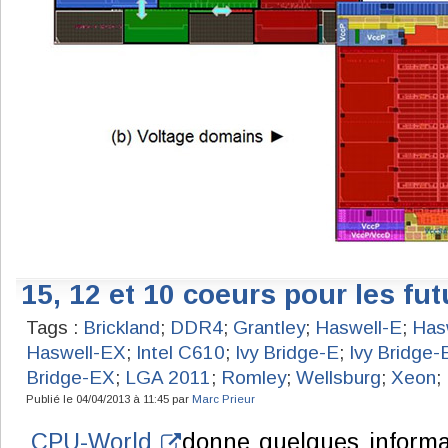
15, 12 et 10 coeurs pour les fu
Tags :
Brickland
;
DDR4
;
Grantley
;
Haswell-E
;
Has
Haswell-EX
;
Intel C610
;
Ivy Bridge-E
;
Ivy Bridge
Bridge-EX
;
LGA 2011
;
Romley
;
Wellsburg
;
Xeon
;
Publié le 04/04/2013 à 11:45 par
Marc Prieur
CPU-World
donne quelques informat