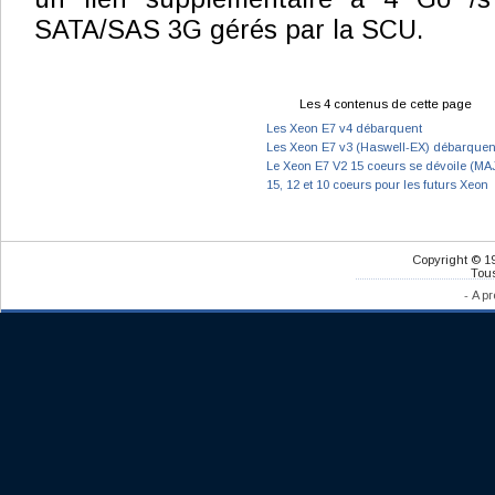
SATA/SAS 3G gérés par la SCU.
Les 4 contenus de cette page
Les Xeon E7 v4 débarquent
Les Xeon E7 v3 (Haswell-EX) débarquen
Le Xeon E7 V2 15 coeurs se dévoile (MA
15, 12 et 10 coeurs pour les futurs Xeon
Copyright © 1
Tous
-
A pr