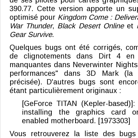
de ses pilotes pour cartes graphiques
390.77. Cette version apporte un su
optimisé pour
Kingdom Come : Deliver
War Thunder
,
Black Desert Online
et
Gear Survive
.
Quelques bugs ont été corrigés, c
de clignotements dans Dirt 4 en 
manquantes dans Neverwinter Nights,
performances" dans 3D Mark (la 
précisée). D'autres bugs sont encor
étant particulièrement originaux :
[GeForce TITAN (Kepler-based)]:
installing the graphics card o
enabled motherboard. [1973303]
Vous retrouverez la liste des bug