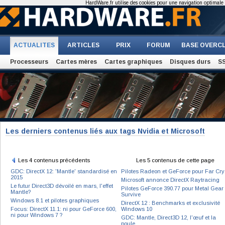
HardWare.fr utilise des cookies pour une navigation optimale et
ACTUALITES
ARTICLES
PRIX
FORUM
BASE OVERC
Processeurs
Cartes mères
Cartes graphiques
Disques durs
S
Les derniers contenus liés aux tags Nvidia et Microsoft
Les 4 contenus précédents
Les 5 contenus de cette page
GDC: DirectX 12: 'Mantle' standardisé en
Pilotes Radeon et GeForce pour Far Cry
2015
Microsoft annonce DirectX Raytracing
Le futur Direct3D dévoilé en mars, l'effet
Pilotes GeForce 390.77 pour Metal Gear
Mantle?
Survive
Windows 8.1 et pilotes graphiques
DirectX 12 : Benchmarks et exclusivité
Focus: DirectX 11.1: ni pour GeForce 600,
Windows 10
ni pour Windows 7 ?
GDC: Mantle, Direct3D 12, l'œuf et la
poule