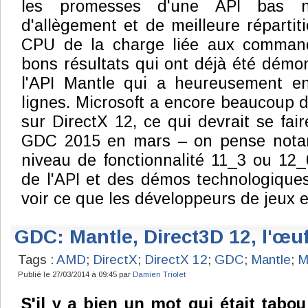
les promesses d'une API bas n
d'allègement et de meilleure répartit
CPU de la charge liée aux comman
bons résultats qui ont déjà été dém
l'API Mantle qui a heureusement enf
lignes. Microsoft a encore beaucoup d
sur DirectX 12, ce qui devrait se fair
GDC 2015 en mars – on pense not
niveau de fonctionnalité 11_3 ou 12_
de l'API et des démos technologiques,
voir ce que les développeurs de jeux e
GDC: Mantle, Direct3D 12, l'œuf
Tags :
AMD
;
DirectX
;
DirectX 12
;
GDC
;
Mantle
;
M
Publié le 27/03/2014 à 09:45 par
Damien Triolet
S'il y a bien un mot qui était tabou