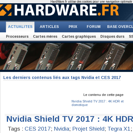
HardWare.fr utilise des cookies pour une navigation optimale et
ACTUALITES
ARTICLES
PRIX
FORUM
BASE OVERC
Processeurs
Cartes mères
Cartes graphiques
Disques durs
S
Les derniers contenus liés aux tags Nvidia et CES 2017
Le contenu de cette page
Nvidia Shield TV 2017 : 4K HDR et
domotique
Nvidia Shield TV 2017 : 4K HD
Tags :
CES 2017
;
Nvidia
;
Projet Shield
;
Tegra X1
;