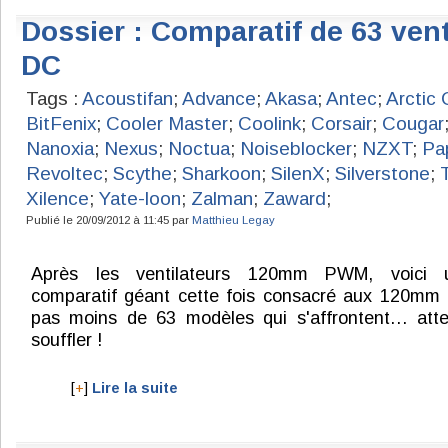
Dossier : Comparatif de 63 ve
DC
Tags :
Acoustifan
;
Advance
;
Akasa
;
Antec
;
Arctic 
BitFenix
;
Cooler Master
;
Coolink
;
Corsair
;
Cougar
Nanoxia
;
Nexus
;
Noctua
;
Noiseblocker
;
NZXT
;
Pa
Revoltec
;
Scythe
;
Sharkoon
;
SilenX
;
Silverstone
;
Xilence
;
Yate-loon
;
Zalman
;
Zaward
;
Publié le 20/09/2012 à 11:45 par
Matthieu Legay
Après les ventilateurs 120mm PWM, voici 
comparatif géant cette fois consacré aux 120mm
pas moins de 63 modèles qui s'affrontent… atte
souffler !
[
+
]
Lire la suite