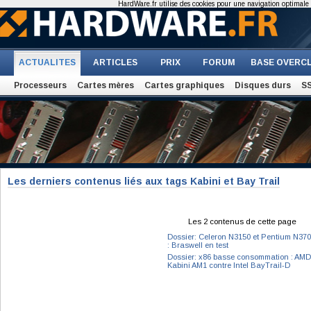
HardWare.fr utilise des cookies pour une navigation optimale et
ACTUALITES
ARTICLES
PRIX
FORUM
BASE OVERC
Processeurs
Cartes mères
Cartes graphiques
Disques durs
S
Les derniers contenus liés aux tags Kabini et Bay Trail
Les 2 contenus de cette page
Dossier: Celeron N3150 et Pentium N37
: Braswell en test
Dossier: x86 basse consommation : AMD
Kabini AM1 contre Intel BayTrail-D