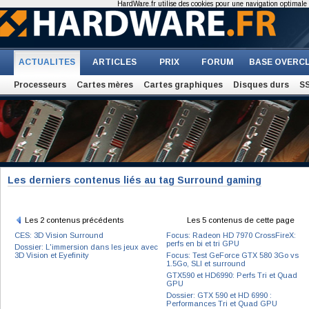
HardWare.fr utilise des cookies pour une navigation optimale et
ACTUALITES
ARTICLES
PRIX
FORUM
BASE OVERC
Processeurs
Cartes mères
Cartes graphiques
Disques durs
S
Les derniers contenus liés au tag Surround gaming
Les 2 contenus précédents
Les 5 contenus de cette page
CES: 3D Vision Surround
Focus: Radeon HD 7970 CrossFireX:
perfs en bi et tri GPU
Dossier: L'immersion dans les jeux avec
3D Vision et Eyefinity
Focus: Test GeForce GTX 580 3Go vs
1.5Go, SLI et surround
GTX590 et HD6990: Perfs Tri et Quad
GPU
Dossier: GTX 590 et HD 6990 :
Performances Tri et Quad GPU