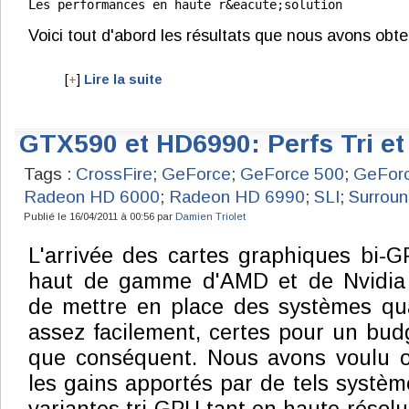
Voici tout d'abord les résultats que nous avons obte
[
+
]
Lire la suite
GTX590 et HD6990: Perfs Tri e
Tags :
CrossFire
;
GeForce
;
GeForce 500
;
GeFor
Radeon HD 6000
;
Radeon HD 6990
;
SLI
;
Surrou
Publié le 16/04/2011 à 00:56 par
Damien Triolet
L'arrivée des cartes graphiques bi-G
haut de gamme d'AMD et de Nvidia
de mettre en place des systèmes q
assez facilement, certes pour un bud
que conséquent. Nous avons voulu o
les gains apportés par de tels systèm