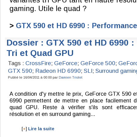
variantes tri GPU tant en haute résol
gaming. Utile le quad ?
>
GTX 590 et HD 6990 : Performance
Dossier : GTX 590 et HD 6990 
Tri et Quad GPU
Tags :
CrossFire
;
GeForce
;
GeForce 500
;
GeFor
GTX 590
;
Radeon HD 6990
;
SLI
;
Surround gamin
Publié le 16/04/2011 à 00:00 par
Damien Triolet
A condition d'y mettre le prix, GeForce GTX 590 
6990 permettent de mettre en place facilement 
quad GPU. Reste à vérifier s'ils sont efficac
résolution et en surround gaming...
[
+
]
Lire la suite