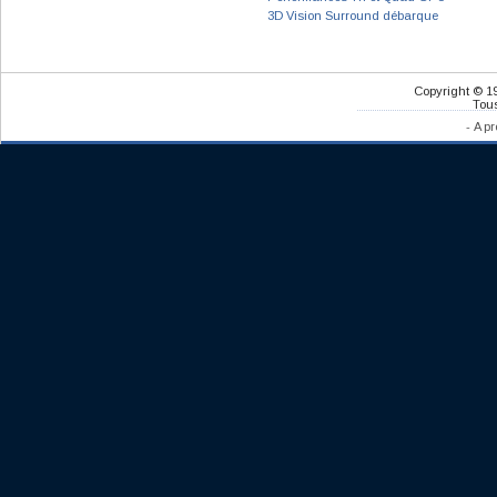
3D Vision Surround débarque
Copyright © 1
Tous
-
A pr