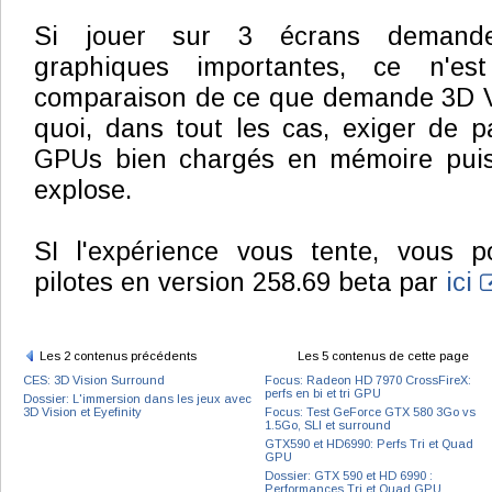
Si jouer sur 3 écrans demande
graphiques importantes, ce n'es
comparaison de ce que demande 3D V
quoi, dans tout les cas, exiger de p
GPUs bien chargés en mémoire puisq
explose.
SI l'expérience vous tente, vous p
pilotes en version 258.69 beta par
ici
Les 2 contenus précédents
Les 5 contenus de cette page
CES: 3D Vision Surround
Focus: Radeon HD 7970 CrossFireX:
perfs en bi et tri GPU
Dossier: L'immersion dans les jeux avec
3D Vision et Eyefinity
Focus: Test GeForce GTX 580 3Go vs
1.5Go, SLI et surround
GTX590 et HD6990: Perfs Tri et Quad
GPU
Dossier: GTX 590 et HD 6990 :
Performances Tri et Quad GPU