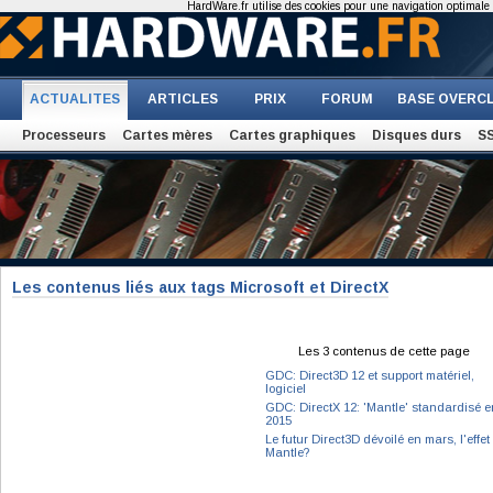
HardWare.fr utilise des cookies pour une navigation optimale et
ACTUALITES
ARTICLES
PRIX
FORUM
BASE OVERC
Processeurs
Cartes mères
Cartes graphiques
Disques durs
S
Les contenus liés aux tags Microsoft et DirectX
Les 3 contenus de cette page
GDC: Direct3D 12 et support matériel,
logiciel
GDC: DirectX 12: 'Mantle' standardisé e
2015
Le futur Direct3D dévoilé en mars, l'effet
Mantle?