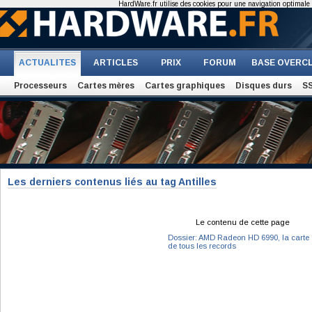
HardWare.fr utilise des cookies pour une navigation optimale et
ACTUALITES
ARTICLES
PRIX
FORUM
BASE OVERC
Processeurs
Cartes mères
Cartes graphiques
Disques durs
S
Les derniers contenus liés au tag Antilles
Le contenu de cette page
Dossier: AMD Radeon HD 6990, la carte
de tous les records