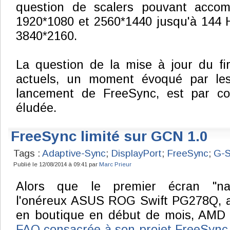
question de scalers pouvant accom
1920*1080 et 2560*1440 jusqu'à 144 
3840*2160.
La question de la mise à jour du fi
actuels, un moment évoqué par l
lancement de FreeSync, est par co
éludée.
FreeSync limité sur GCN 1.0
Tags :
Adaptive-Sync
;
DisplayPort
;
FreeSync
;
G-
Publié le 12/08/2014 à 09:41 par
Marc Prieur
Alors que le premier écran "nat
l'onéreux ASUS ROG Swift PG278Q, a 
en boutique en début de mois, AMD 
FAQ consacrée à son projet FreeSyn