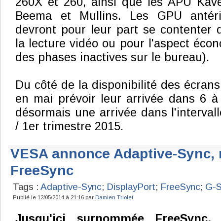
260X et 260, ainsi que les APU Kave
Beema et Mullins. Les GPU antér
devront pour leur part se contenter
la lecture vidéo ou pour l'aspect écon
des phases inactives sur le bureau).
Du côté de la disponibilité des écran
en mai prévoir leur arrivée dans 6 
désormais une arrivée dans l'interval
/ 1er trimestre 2015.
VESA annonce Adaptive-Sync, n
FreeSync
Tags :
Adaptive-Sync
;
DisplayPort
;
FreeSync
;
G-
Publié le 12/05/2014 à 21:16 par
Damien Triolet
Jusqu'ici surnommée FreeSync,