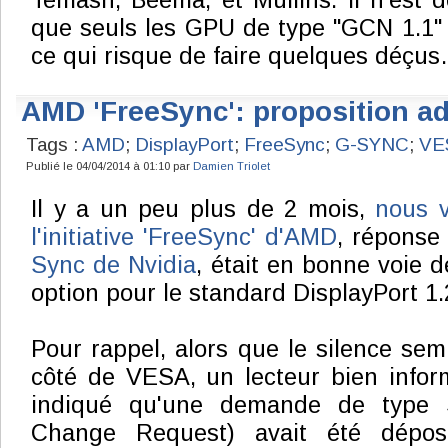
Temash, Beema, et Mullins. Il n'est 
que seuls les GPU de type "GCN 1.1" 
ce qui risque de faire quelques déçu
AMD 'FreeSync': proposition a
Tags :
AMD
;
DisplayPort
;
FreeSync
;
G-SYNC
;
VE
Publié le 04/04/2014 à 01:10 par
Damien Triolet
Il y a un peu plus de 2 mois,
nous v
l'initiative 'FreeSync' d'AMD
, réponse
Sync de Nvidia
, était en bonne voie 
option pour le standard DisplayPort 1.
Pour rappel, alors que le silence sem
côté de VESA, un lecteur bien infor
indiqué qu'une demande de type S
Change Request) avait été dépo