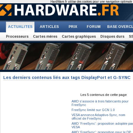
HardWare.fr utilise des cookies pour une navigation optimale et
ACTUALITES
ARTICLES
PRIX
FORUM
BASE OVERC
Processeurs
Cartes mères
Cartes graphiques
Disques durs
S
Les derniers contenus liés aux tags DisplayPort et G-SYNC
Les 5 contenus de cette page
AMD s'associe à trois fabricants pour
FreeSync
FreeSync limité sur GCN 1.0
VESA annonce Adaptive-Sync, nom
officiel de FreeSync
AMD 'FreeSync': proposition adoptée pa
VESA
AMD 'FreeSync': proposition pour le DP