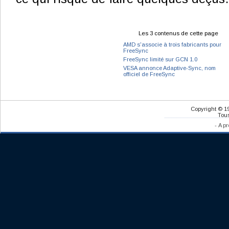
Les 3 contenus de cette page
AMD s'associe à trois fabricants pour
FreeSync
FreeSync limité sur GCN 1.0
VESA annonce Adaptive-Sync, nom
officiel de FreeSync
Copyright © 1
Tous
-
A pr