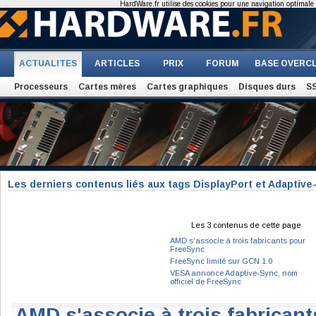
HardWare.fr utilise des cookies pour une navigation optimale et
ACTUALITES
ARTICLES
PRIX
FORUM
BASE OVERC
Processeurs
Cartes mères
Cartes graphiques
Disques durs
S
Les derniers contenus liés aux tags DisplayPort et Adaptive
Les 3 contenus de cette page
AMD s'associe à trois fabricants pour
FreeSync
FreeSync limité sur GCN 1.0
VESA annonce Adaptive-Sync, nom
officiel de FreeSync
AMD s'associe à trois fabrican