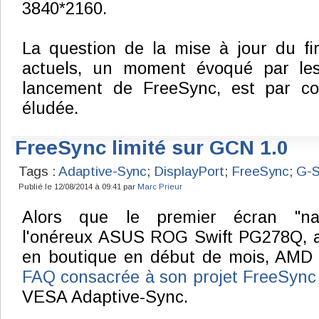
3840*2160.
La question de la mise à jour du fi
actuels, un moment évoqué par l
lancement de FreeSync, est par co
éludée.
FreeSync limité sur GCN 1.0
Tags :
Adaptive-Sync
;
DisplayPort
;
FreeSync
;
G-
Publié le 12/08/2014 à 09:41 par
Marc Prieur
Alors que le premier écran "nat
l'onéreux ASUS ROG Swift PG278Q, a 
en boutique en début de mois, AMD 
FAQ consacrée à son projet FreeSyn
VESA Adaptive-Sync.