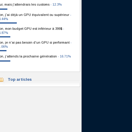
ui, mais j'attendrais les customs
- 12.3%
on, j'ai déjà un GPU équivalent ou supérieur
-
4.44%
on, mon budget GPU est inférieur à 399$
-
6.87%
on, je n'ai pas besoin d'un GPU si performant
-
1.06%
on, j'attends la prochaine génération
- 16.71%
Top articles