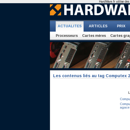
HardWare.fr utilise des 
ACTUALITES
ARTICLES
PRIX
Processeurs
Cartes mères
Cartes gra
Les contenus liés au tag Computex 
L
Comput
Compute
agace