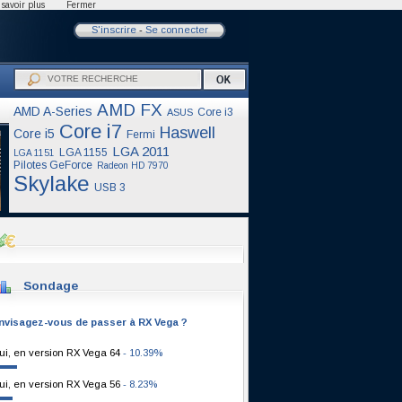
savoir plus
Fermer
S'inscrire
-
Se connecter
AMD FX
AMD A-Series
Core i3
ASUS
Core i7
Haswell
Core i5
Fermi
LGA 2011
LGA 1155
LGA 1151
Pilotes GeForce
Radeon HD 7970
Skylake
USB 3
Sondage
nvisagez-vous de passer à RX Vega ?
ui, en version RX Vega 64
- 10.39%
ui, en version RX Vega 56
- 8.23%