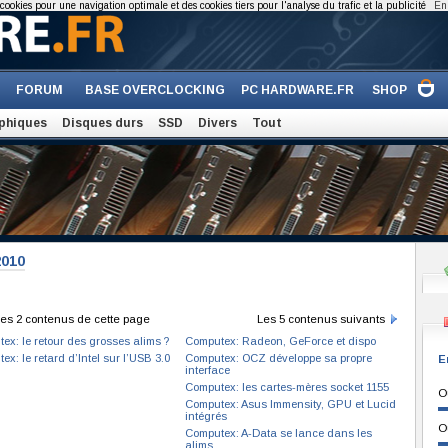
cookies pour une navigation optimale et des cookies tiers pour l'analyse du trafic et la publicité
En 
FORUM
BASE OVERCLOCKING
PC HARDWARE.FR
SHOP
phiques
Disques durs
SSD
Divers
Tout
2010
es 2 contenus de cette page
Les 5 contenus suivants
ex: le retour des grosses alims ?
Computex: Radeon, GeForce et dispo
x: le retard d’Intel sur l’USB 3.0
Computex: OCZ développe sa propre
E
interface
Computex: les cartes-mères socket 1155
O
Computex: Asus Immensity, GPU et Lucid
intégrés
O
Computex: A-Data se lance dans les
alims