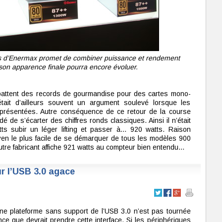
ons d’Enermax promet de combiner puissance et rendement
on apparence finale pourra encore évoluer.
battent des records de gourmandise pour des cartes mono-
tait d’ailleurs souvent un argument soulevé lorsque les
t présentées. Autre conséquence de ce retour de la course
dé de s’écarter des chiffres ronds classiques. Ainsi il n’était
s subir un léger lifting et passer à… 920 watts. Raison
yen le plus facile de se démarquer de tous les modèles 900
utre fabricant affiche 921 watts au compteur bien entendu…
ur l’USB 3.0 agace
une plateforme sans support de l’USB 3.0 n’est pas tournée
nce que devrait prendre cette interface. Si les périphériques