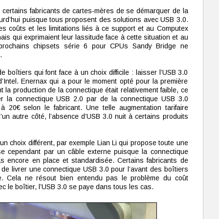
 à certains fabricants de cartes-mères de se démarquer de la
ourd’hui puisque tous proposent des solutions avec USB 3.0.
es coûts et les limitations liés à ce support et au Computex
is qui exprimaient leur lassitude face à cette situation et au
s prochains chipsets série 6 pour CPUs Sandy Bridge ne
.
boîtiers qui font face à un choix difficile : laisser l’USB 3.0
d’Intel. Enernax qui a pour le moment opté pour la première
 la production de la connectique était relativement faible, ce
cer la connectique USB 2.0 par de la connectique USB 3.0
à 20€ selon le fabricant. Une telle augmentation tarifaire
d’un autre côté, l’absence d’USB 3.0 nuit à certains produits
t un choix différent, par exemple Lian Li qui propose toute une
e cependant par un câble externe puisque la connectique
as encore en place et standardisée. Certains fabricants de
 de livrer une connectique USB 3.0 pour l’avant des boîtiers
e. Cela ne résout bien entendu pas le problème du coût
c le boîtier, l’USB 3.0 se paye dans tous les cas.