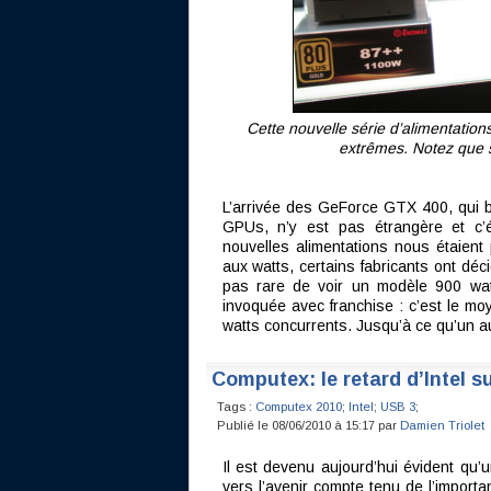
Cette nouvelle série d’alimentati
extrêmes. Notez que s
L’arrivée des GeForce GTX 400, qui 
GPUs, n’y est pas étrangère et c’é
nouvelles alimentations nous étaien
aux watts, certains fabricants ont déci
pas rare de voir un modèle 900 watt
invoquée avec franchise : c’est le mo
watts concurrents. Jusqu’à ce qu’un a
Computex: le retard d’Intel s
Tags :
Computex 2010
;
Intel
;
USB 3
;
Publié le 08/06/2010 à 15:17 par
Damien Triolet
Il est devenu aujourd’hui évident qu’
vers l’avenir compte tenu de l’importa