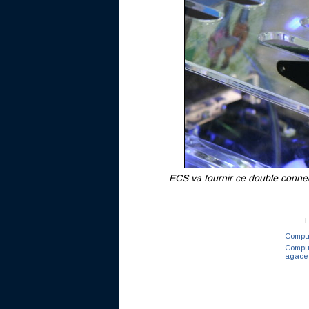
ECS va fournir ce double conn
L
Comput
Compute
agace