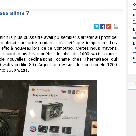
O
ses alims ?
N
2
N
1
ation la plus puissante avait pu sembler s’arrêter au profit de
emblerait que cette tendance n’ait été que temporaire. Les
N
n effet à nouveau lors de ce Computex. Certes nous n’avons
1
n record, mais les modèles de plus de 1000 watts étaient
N
 de nouvelles déclinaisons, comme chez Thermaltake qui
 watts certifié 80+ Argent au-dessus de son modèle 1200
nte 1500 watts.