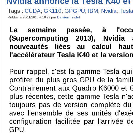
Nvidia annonce la Tesla K40 e
Tags :
CUDA
;
GK110
;
GPGPU
;
IBM
;
Nvidia
;
Tesla
Publié le 25/11/2013 à 18:29 par
Damien Triolet
La semaine passée, à l'oc
(Supercomputing 2013), Nvidia
nouveautés liées au calcul hau
l'accélérateur Tesla K40 et la versi
Pour rappel, c'est la gamme Tesla qui
profiter du plus gros GPU de la famil
Contrairement aux Quadro K6000 et 
plus récentes, cette gamme Tesla n'ac
toujours pas de version complète du 
avec l'ensemble de ses unités d'exé
configuration facilitée par l'arrivée 
GPU.