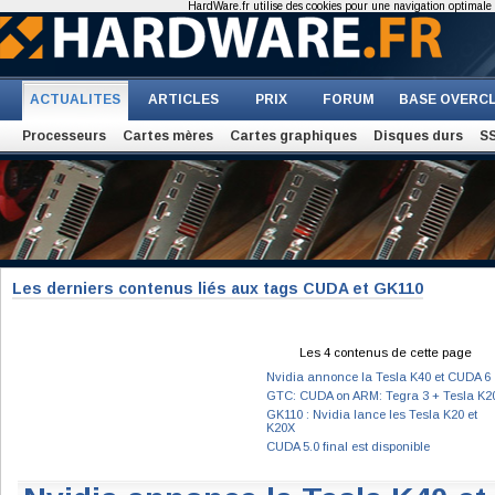
HardWare.fr utilise des cookies pour une navigation optimale et
ACTUALITES
ARTICLES
PRIX
FORUM
BASE OVERC
Processeurs
Cartes mères
Cartes graphiques
Disques durs
S
Les derniers contenus liés aux tags CUDA et GK110
Les 4 contenus de cette page
Nvidia annonce la Tesla K40 et CUDA 6
GTC: CUDA on ARM: Tegra 3 + Tesla K2
GK110 : Nvidia lance les Tesla K20 et
K20X
CUDA 5.0 final est disponible